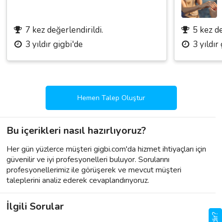
7 kez değerlendirildi.
5 kez de
3 yıldır gigbi'de
3 yıldır
Hemen Talep Oluştur
Bu içerikleri nasıl hazırlıyoruz?
Her gün yüzlerce müşteri gigbi.com'da hizmet ihtiyaçları için
güvenilir ve iyi profesyonelleri buluyor. Sorularını
profesyonellerimiz ile görüşerek ve mevcut müşteri
taleplerini analiz ederek cevaplandırıyoruz.
İlgili Sorular