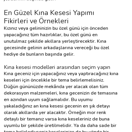
En Güzel Kına Kesesi Yapımı 
Destek
Fikirleri ve Örnekleri
Kızınız veya gelininizin bu özel günü için önceden 
İletişim
yapacağınız tüm hazırlıklar, bu özel günü en 
unutulmaz şekilde akıllara yerleştirecektir. Kına 
Kariyer
gecesinde gelinin arkadaşlarına vereceği bu özel 
hediye de bunların başında gelir.
Blog
Kına kesesi modelleri arasından seçim yapın
Kına geceniz için yapacağınız veya yaptıracağınız kına 
keseleri için öncelikle bir tema belirlemelisiniz. 
Düğün gününüzde mekânda yer alacak olan tüm 
dekorasyon malzemeleri, kına gecenizin de temasına 
en azından uyum sağlamalıdır. Bu uyumu 
yakaladığınız an kına kesesi gecenin en şık detayı 
olarak akıllarda yer alacaktır. Örneğin mor renk 
detaylı bir temanız varsa kına keseleriniz de buna 
uyumlu bir şekilde üretilmelidir. Ya da daha sade bir 
tema belirlediyseniz keselerinize de bu yönde bir 