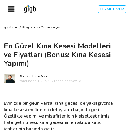
HİZMET VER
gigbi.com
/
Blog
/
Kına Organizasyon
Anasayfa
En Güzel Kına Kesesi Modelleri
Giriş Yap
ve Fiyatları (Bonus: Kına Kesesi
Kayıt Ol
Yapımı)
Kategoriler
Nedim Emre Akın
tarafından 18/05/2021 tarihinde yazıldı.
🎈
Biz Kimiz?
Evinizde bir gelin varsa, kına gecesi de yaklaşıyorsa 
kına kesesi en önemli detayların başında gelir. 
🧐
Nasıl Çalışır?
Özellikle yapımı ve misafirler için kişiselleştirilmiş 
hale getirilmesi, kına gecesinin en akılda kalıcı 
🌟
Müşteri Değerlendirmeleri
jestlerinin başında gelir.