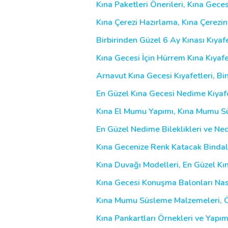
Kına Paketleri Önerileri, Kına Geces
Kına Çerezi Hazırlama, Kına Çerezi
Birbirinden Güzel 6 Ay Kınası Kıyafe
Kına Gecesi İçin Hürrem Kına Kıyafe
Arnavut Kına Gecesi Kıyafetleri, Bi
En Güzel Kına Gecesi Nedime Kıyafe
Kına El Mumu Yapımı, Kına Mumu S
En Güzel Nedime Bileklikleri ve Ne
Kına Gecenize Renk Katacak Bindall
Kına Duvağı Modelleri, En Güzel Kı
Kına Gecesi Konuşma Balonları Nasıl
Kına Mumu Süsleme Malzemeleri, Örn
Kına Pankartları Örnekleri ve Yapımı