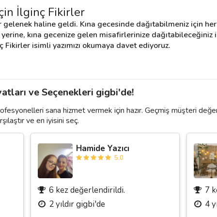
in İlginç Fikirler
 gelenek haline geldi. Kına gecesinde dağıtabilmeniz için her
rine, kına gecenize gelen misafirlerinize dağıtabileceğiniz il
nç Fikirler isimli yazımızı okumaya davet ediyoruz.
atları ve Seçenekleri gigbi'de!
rofesyonelleri sana hizmet vermek için hazır. Geçmiş müşteri değer
şılaştır ve en iyisini seç.
Hamide Yazıcı
5.0
6 kez değerlendirildi.
7 k
2 yıldır gigbi'de
4 y