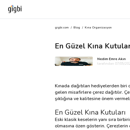
gigbi.com
/
Blog
/
Kına Organizasyon
Anasayfa
En Güzel Kına Kutuları
Giriş Yap
Nedim Emre Akın
Kayıt Ol
tarafından 07/05/202
Kategoriler
Kınada dağıtılan hediyelerden biri d
gelen misafirlere çerez dağıtılır. 
şıklığına ve kalitesine önem vermeli
🎈
Biz Kimiz?
En Güzel Kına Kutuları
🧐
Nasıl Çalışır?
Eski klasik keselerin yanı sıra birb
olmasına özen gösterin. Çerezlerin 
🌟
Müşteri Değerlendirmeleri