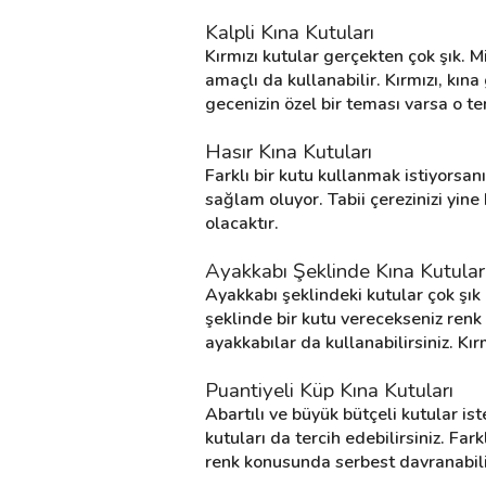
Kalpli Kına Kutuları
Kırmızı kutular gerçekten çok şık. M
Destek
amaçlı da kullanabilir. Kırmızı, kına
gecenizin özel bir teması varsa o te
İletişim
Hasır Kına Kutuları
Kariyer
Farklı bir kutu kullanmak istiyorsan
sağlam oluyor. Tabii çerezinizi yin
Blog
olacaktır.
Ayakkabı Şeklinde Kına Kutular
Ayakkabı şeklindeki kutular çok şık 
şeklinde bir kutu verecekseniz renk 
ayakkabılar da kullanabilirsiniz. Kır
Puantiyeli Küp Kına Kutuları
Abartılı ve büyük bütçeli kutular ist
kutuları da tercih edebilirsiniz. Far
renk konusunda serbest davranabilir