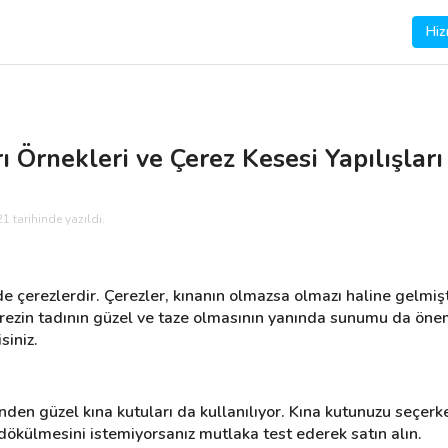
Hiz
 Örnekleri ve Çerez Kesesi Yapılışları
1 tarihinde yazıldı.
e çerezlerdir. Çerezler, kınanın olmazsa olmazı haline gelmişt
Çerezin tadının güzel ve taze olmasının yanında sunumu da öneml
siniz.
irinden güzel kına kutuları da kullanılıyor. Kına kutunuzu seçer
dökülmesini istemiyorsanız mutlaka test ederek satın alın.