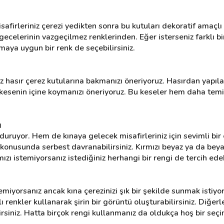
isafirleriniz çerezi yedikten sonra bu kutuları dekoratif amaçlı
 gecelerinin vazgeçilmez renklerinden. Eğer isterseniz farklı bir
maya uygun bir renk de seçebilirsiniz.
ız hasır çerez kutularına bakmanızı öneriyoruz. Hasırdan yapıl
e kesenin içine koymanızı öneriyoruz. Bu keseler hem daha tem
ı
duruyor. Hem de kınaya gelecek misafirleriniz için sevimli bir 
konusunda serbest davranabilirsiniz. Kırmızı beyaz ya da beyaz
mızı istemiyorsanız istediğiniz herhangi bir rengi de tercih edeb
emiyorsanız ancak kına çerezinizi şık bir şekilde sunmak istiyor
klı renkler kullanarak şirin bir görüntü oluşturabilirsiniz. Diğe
siniz. Hatta birçok rengi kullanmanız da oldukça hoş bir seçi