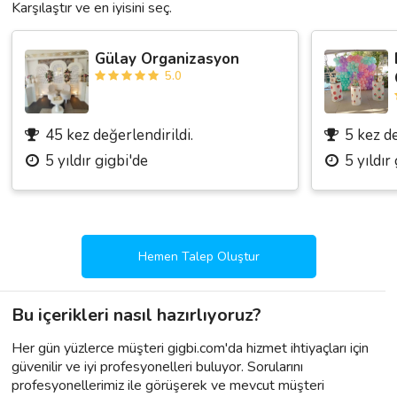
Karşılaştır ve en iyisini seç.
Gülay Organizasyon
5.0
45 kez değerlendirildi.
5 kez de
5 yıldır gigbi'de
5 yıldır
Hemen Talep Oluştur
Bu içerikleri nasıl hazırlıyoruz?
Her gün yüzlerce müşteri gigbi.com'da hizmet ihtiyaçları için
güvenilir ve iyi profesyonelleri buluyor. Sorularını
profesyonellerimiz ile görüşerek ve mevcut müşteri