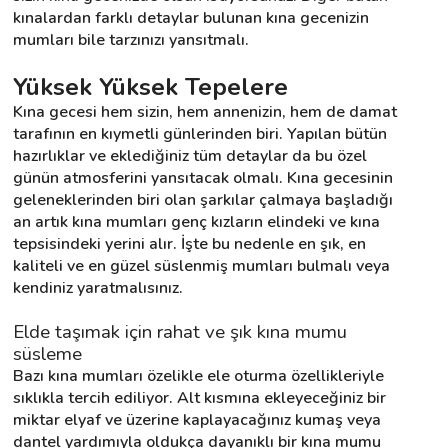
kınalardan farklı detaylar bulunan kına gecenizin 
mumları bile tarzınızı yansıtmalı.
Destek
Yüksek Yüksek Tepelere
İletişim
Kına gecesi hem sizin, hem annenizin, hem de damat 
tarafının en kıymetli günlerinden biri. Yapılan bütün 
hazırlıklar ve eklediğiniz tüm detaylar da bu özel 
Kariyer
günün atmosferini yansıtacak olmalı. Kına gecesinin 
geleneklerinden biri olan şarkılar çalmaya başladığı 
Blog
an artık kına mumları genç kızların elindeki ve kına 
tepsisindeki yerini alır. İşte bu nedenle en şık, en 
kaliteli ve en güzel süslenmiş mumları bulmalı veya 
kendiniz yaratmalısınız.
Elde taşımak için rahat ve şık kına mumu 
süsleme
Bazı kına mumları özelikle ele oturma özellikleriyle 
sıklıkla tercih ediliyor. Alt kısmına ekleyeceğiniz bir 
miktar elyaf ve üzerine kaplayacağınız kumaş veya 
dantel yardımıyla oldukça dayanıklı bir kına mumu 