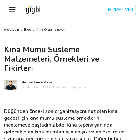
HİZMET VER
gigbi.com
/
Blog
/
Kına Organizasyon
Anasayfa
Kına Mumu Süsleme
Giriş Yap
Malzemeleri, Örnekleri ve
Kayıt Ol
Fikirleri
Kategoriler
Nedim Emre Akın
tarafından 01/05/2021 tarihinde yazıldı.
🎈
Biz Kimiz?
Düğünden önceki son organizasyonunuz olan kına 
gecesi için kına mumu süsleme örneklerini 
🧐
Nasıl Çalışır?
incelemeye başladınız bile. Kına tepsisi yanında 
gelecek olan kına mumları için en şık ve en özel mum 
🌟
Müşteri Değerlendirmeleri
sizin kına gecenizde olsun istiyorsunuz. Diğer bütün 