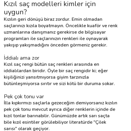
Kızıl saç modelleri kimler için 
uygun?
Destek
Kızılın geri dönüşü biraz zordur. Emin olmadan 
saçlarınızı kızıla boyatmayın. Öncelikle kuaför ve renk 
uzmanlarına danışmanız gerekirse de bilgisayar 
İletişim
programları ile saçlarınızın renkleri ile oynayarak 
yakışıp yakışmadığını önceden görmeniz gerekir.
Kariyer
İddialı ama zor
Blog
Kızıl saç rengi bütün saç renkleri arasında en 
iddialılardan biridir. Öyle bir saç rengidir ki; eğer 
kişiliğinizi yansıtmıyorsa giyim tarzınızla 
bütünleşmiyorsa sırıtır ve sizi kötü bir duruma sokar.
Pek çok tonu var
İlla kıpkırmızı saçlarla gezeceğim demiyorsanız kızılın 
pek çok tonu mevcut ayrıca diğer renklerin içinde de 
kızıl tonlar barınabilir. Günümüzde artık sarı saçta 
bile kızıl esintiler görülebiliyor literatürde "Çilek 
sarısı" olarak geçiyor.