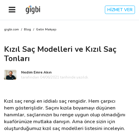
HİZMET VER
gigbi.com
/
Blog
/
Gelin Makyajı
Anasayfa
Kızıl Saç Modelleri ve Kızıl Saç
Giriş Yap
Tonları
Kayıt Ol
Nedim Emre Akın
tarafından 04/06/2021 tarihinde yazıldı.
Kategoriler
Kızıl saç rengi en iddialı saç rengidir. Hem çarpıcı 
🎈
Biz Kimiz?
hem gösterişlidir. Saçını kızıla boyamayı düşünen 
hanımlar, saçlarınızın bu renge uygun olup olmadığını 
kuaförünüze mutlaka danışın. Ama önce sizin için 
🧐
Nasıl Çalışır?
oluşturduğumuz kızıl saç modelleri listesini inceleyin.
🌟
Müşteri Değerlendirmeleri