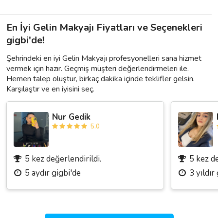
En İyi Gelin Makyajı Fiyatları ve Seçenekleri
gigbi'de!
Şehrindeki en iyi Gelin Makyajı profesyonelleri sana hizmet
vermek için hazır. Geçmiş müşteri değerlendirmeleri ile.
Hemen talep oluştur, birkaç dakika içinde teklifler gelsin.
Karşılaştır ve en iyisini seç.
Nur Gedik
5.0
5 kez değerlendirildi.
5 kez de
5 aydır gigbi'de
3 yıldır