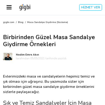
HİZMET VER
gigbi.com
/
Blog
/
Masa Sandalye Giydirme (Süsleme)
Anasayfa
Birbirinden Güzel Masa Sandalye
Giriş Yap
Giydirme Örnekleri
Kayıt Ol
Nedim Emre Akın
tarafından 05/05/2021 tarihinde yazıldı.
Kategoriler
Evlerimizdeki masa ve sandalyelerin hepimiz temiz ve 
🎈
Biz Kimiz?
şık olması için uğraşırız. Bu yazımızda sizler için 
birbirinden güzel masa sandalye giydirme örneklerini 
sizlerle paylaşacağız.
🧐
Nasıl Çalışır?
Şık ve Temiz Sandalyeler İçin Masa 
🌟
Müşteri Değerlendirmeleri