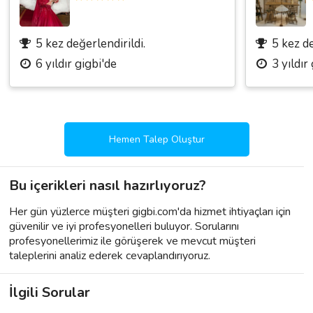
5 kez değerlendirildi.
5 kez de
6 yıldır gigbi'de
3 yıldır
Hemen Talep Oluştur
Bu içerikleri nasıl hazırlıyoruz?
Her gün yüzlerce müşteri gigbi.com'da hizmet ihtiyaçları için
güvenilir ve iyi profesyonelleri buluyor. Sorularını
profesyonellerimiz ile görüşerek ve mevcut müşteri
taleplerini analiz ederek cevaplandırıyoruz.
İlgili Sorular