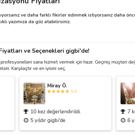
zasyonu Fiyatları
ıyorsanız ve daha farklı fikirler edinmek istiyorsanız daha ön
lı yazımıza da göz atabilirsiniz.
yatları ve Seçenekleri gigbi'de!
profesyonelleri sana hizmet vermek için hazır. Geçmiş müşteri de
lsin. Karşılaştır ve en iyisini seç.
Miray Ö.
5.0
10 kez değerlendirildi.
7 k
5 yıldır gigbi'de
6 y