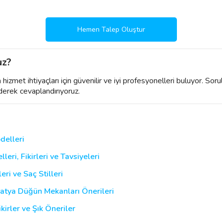
Hemen Talep Oluştur
uz?
izmet ihtiyaçları için güvenilir ve iyi profesyonelleri buluyor. Soru
derek cevaplandırıyoruz.
delleri
ri, Fikirleri ve Tavsiyeleri
ri ve Saç Stilleri
latya Düğün Mekanları Önerileri
kirler ve Şık Öneriler