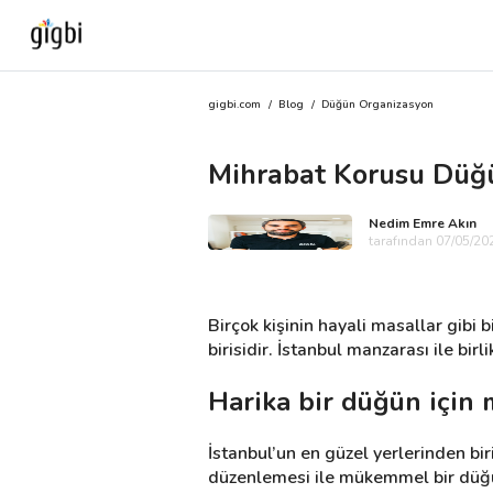
gigbi.com
/
Blog
/
Düğün Organizasyon
Anasayfa
Mihrabat Korusu Düğün
Giriş Yap
Nedim Emre Akın
Kayıt Ol
tarafından 07/05/202
Kategoriler
Birçok kişinin hayali masallar gibi
birisidir. İstanbul manzarası ile bir
🎈
Biz Kimiz?
Harika bir düğün için
🧐
Nasıl Çalışır?
İstanbul’un en güzel yerlerinden bir
düzenlemesi ile mükemmel bir düğün 
🌟
Müşteri Değerlendirmeleri