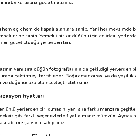
mihraba korusuna göz atmalısınız.
 hem açık hem de kapalı alanlara sahip. Yani her mevsimde bur
çeneklerine sahip. Yemekli bir kır düğünü için en ideal yerlerd
 en güzel olduğu yerlerden biri.
nın yanı sıra düğün fotoğraflarının da çekildiği yerlerden bi
burada çektirmeyi tercih eder. Boğaz manzarası ya da yeşillikl
yı ve düğününüzü ölümsüzleştirebilirsiniz.
zasyon fiyatları
ünlü yerlerden biri olmasını yanı sıra farklı manzara çeşitleri 
meksiz gibi farklı seçeneklerle fiyat almanız mümkün. Ayrıca he
a alabilme şansına sahipsiniz.