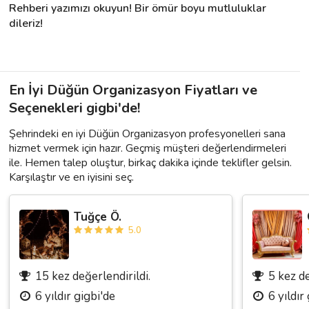
Rehberi yazımızı okuyun! Bir ömür boyu mutluluklar 
dileriz!
En İyi Düğün Organizasyon Fiyatları ve
Seçenekleri gigbi'de!
Şehrindeki en iyi Düğün Organizasyon profesyonelleri sana
hizmet vermek için hazır. Geçmiş müşteri değerlendirmeleri
ile. Hemen talep oluştur, birkaç dakika içinde teklifler gelsin.
Karşılaştır ve en iyisini seç.
Tuğçe Ö.
5.0
15 kez değerlendirildi.
5 kez de
6 yıldır gigbi'de
6 yıldır