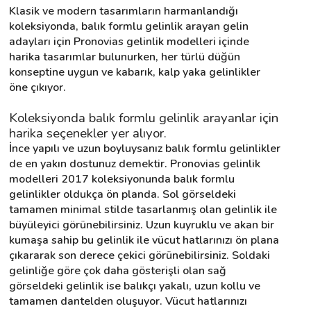
Klasik ve modern tasarımların harmanlandığı 
koleksiyonda, balık formlu gelinlik arayan gelin 
adayları için Pronovias gelinlik modelleri içinde 
Destek
harika tasarımlar bulunurken, her türlü düğün 
konseptine uygun ve kabarık, kalp yaka gelinlikler 
İletişim
öne çıkıyor.
Kariyer
Koleksiyonda balık formlu gelinlik arayanlar için 
harika seçenekler yer alıyor.
Blog
İnce yapılı ve uzun boyluysanız balık formlu gelinlikler 
de en yakın dostunuz demektir. Pronovias gelinlik 
modelleri 2017 koleksiyonunda balık formlu 
gelinlikler oldukça ön planda. Sol görseldeki 
tamamen minimal stilde tasarlanmış olan gelinlik ile 
büyüleyici görünebilirsiniz. Uzun kuyruklu ve akan bir 
kumaşa sahip bu gelinlik ile vücut hatlarınızı ön plana 
çıkararak son derece çekici görünebilirsiniz. Soldaki 
gelinliğe göre çok daha gösterişli olan sağ 
görseldeki gelinlik ise balıkçı yakalı, uzun kollu ve 
tamamen dantelden oluşuyor. Vücut hatlarınızı 