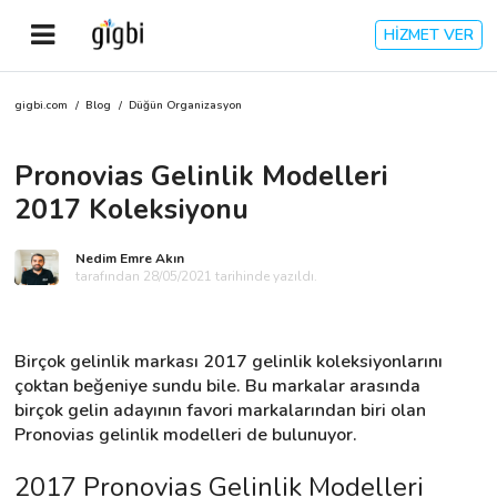
HİZMET VER
gigbi.com
/
Blog
/
Düğün Organizasyon
Anasayfa
Pronovias Gelinlik Modelleri
Giriş Yap
2017 Koleksiyonu
Kayıt Ol
Nedim Emre Akın
tarafından 28/05/2021 tarihinde yazıldı.
Kategoriler
Birçok gelinlik markası 2017 gelinlik koleksiyonlarını 
🎈
Biz Kimiz?
çoktan beğeniye sundu bile. Bu markalar arasında 
birçok gelin adayının favori markalarından biri olan 
Pronovias gelinlik modelleri de bulunuyor.
🧐
Nasıl Çalışır?
2017 Pronovias Gelinlik Modelleri
🌟
Müşteri Değerlendirmeleri