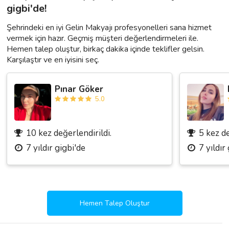
gigbi'de!
Şehrindeki en iyi Gelin Makyajı profesyonelleri sana hizmet
vermek için hazır. Geçmiş müşteri değerlendirmeleri ile.
Hemen talep oluştur, birkaç dakika içinde teklifler gelsin.
Karşılaştır ve en iyisini seç.
Pınar Göker
5.0
10 kez değerlendirildi.
5 kez de
7 yıldır gigbi'de
7 yıldır
Hemen Talep Oluştur