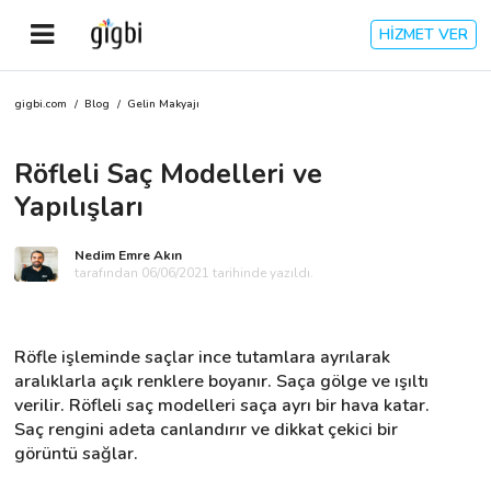
HİZMET VER
gigbi.com
/
Blog
/
Gelin Makyajı
Anasayfa
Röfleli Saç Modelleri ve
Giriş Yap
Yapılışları
Kayıt Ol
Nedim Emre Akın
tarafından 06/06/2021 tarihinde yazıldı.
Kategoriler
Röfle işleminde saçlar ince tutamlara ayrılarak 
🎈
Biz Kimiz?
aralıklarla açık renklere boyanır. Saça gölge ve ışıltı 
verilir. Röfleli saç modelleri saça ayrı bir hava katar. 
Saç rengini adeta canlandırır ve dikkat çekici bir 
🧐
Nasıl Çalışır?
görüntü sağlar.
🌟
Müşteri Değerlendirmeleri