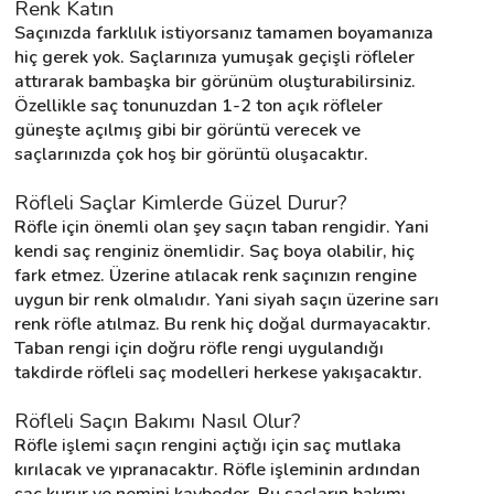
Renk Katın
Saçınızda farklılık istiyorsanız tamamen boyamanıza 
hiç gerek yok. Saçlarınıza yumuşak geçişli röfleler 
attırarak bambaşka bir görünüm oluşturabilirsiniz. 
Özellikle saç tonunuzdan 1-2 ton açık röfleler 
güneşte açılmış gibi bir görüntü verecek ve 
saçlarınızda çok hoş bir görüntü oluşacaktır.
Röfleli Saçlar Kimlerde Güzel Durur?
Röfle için önemli olan şey saçın taban rengidir. Yani 
kendi saç renginiz önemlidir. Saç boya olabilir, hiç 
fark etmez. Üzerine atılacak renk saçınızın rengine 
uygun bir renk olmalıdır. Yani siyah saçın üzerine sarı 
renk röfle atılmaz. Bu renk hiç doğal durmayacaktır. 
Taban rengi için doğru röfle rengi uygulandığı 
takdirde röfleli saç modelleri herkese yakışacaktır.
Röfleli Saçın Bakımı Nasıl Olur?
Röfle işlemi saçın rengini açtığı için saç mutlaka 
kırılacak ve yıpranacaktır. Röfle işleminin ardından 
saç kurur ve nemini kaybeder. Bu saçların bakımı 