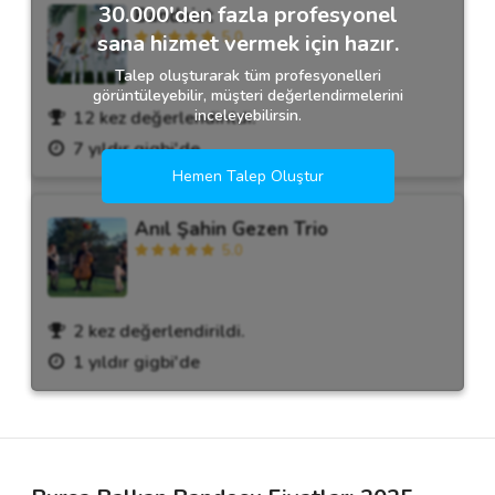
30.000'den fazla profesyonel
Bandoist
5.0
sana hizmet vermek için hazır.
Talep oluşturarak tüm profesyonelleri
görüntüleyebilir, müşteri değerlendirmelerini
inceleyebilirsin.
12 kez değerlendirildi.
7 yıldır gigbi'de
Hemen Talep Oluştur
Anıl Şahin Gezen Trio
5.0
2 kez değerlendirildi.
1 yıldır gigbi'de