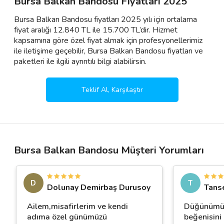
Bursa Balkan Bandosu Fiyatları 2025
Bursa Balkan Bandosu fiyatları 2025 yılı için ortalama
fiyat aralığı 12.840 TL ile 15.700 TL’dir. Hizmet
kapsamına göre özel fiyat almak için profesyonellerimiz
ile iletişime geçebilir, Bursa Balkan Bandosu fiyatları ve
paketleri ile ilgili ayrıntılı bilgi alabilirsin.
Teklif Al, Karşılaştır
Bursa Balkan Bandosu Müşteri Yorumları
D
T
Dolunay Demirbaş Durusoy
Tans
Ailem,misafirlerim ve kendi
Düğünümüze
adıma özel günümüzü
beğenisini 