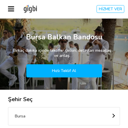
HİZMET VER
Anasayfa
Bursa Balkan Bandosu
Giriş Yap
Birkaç dakika içinde teklifler gelsin, detayları mesajlaş
ve anlaş.
Kayıt Ol
Hızlı Teklif Al
Kategoriler
Şehir Seç
🎈
Biz Kimiz?
🧐
Nasıl Çalışır?
Bursa
🌟
Müşteri Değerlendirmeleri