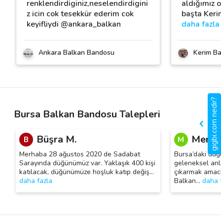
renklendirdiginiz,neselendirdigini
aldığımız o
z icin cok tesekkür ederim cok
başta Keri
keyifliydi @ankara_balkan
daha fazla
Ankara Balkan Bandosu
Kerim Ba
gigbi.com nedir?
Bursa Balkan Bandosu Talepleri
Büşra M.
Mert K
B
M
Merhaba 28 ağustos 2020 de Sadabat
Bursa’daki düğ
Sarayında düğünümüz var. Yaklaşık 400 kişi
geleneksel anl
katılacak, düğünümüze hoşluk katıp değiş
…
çıkarmak amacı
daha fazla
Balkan
…
daha 