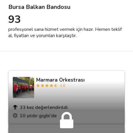
Bursa Balkan Bandosu
93
Destek
profesyonel sana hizmet vermek için hazır. Hemen teklif
İletişim
al, fiyatları ve yorumları karşılaştır.
Kariyer
Blog
Marmara Orkestrası
4.8
33 kez değerlendirildi.
10 yıldır gigbi'de