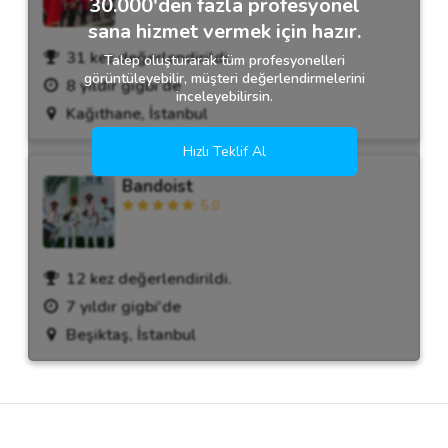
30.000'den fazla profesyonel
sana hizmet vermek için hazır.
31 kez değerlendirildi.
Talep oluşturarak tüm profesyonelleri
görüntüleyebilir, müşteri değerlendirmelerini
8 yıldır gigbi'de
inceleyebilirsin.
Kağıthane, İstanbul
Hızlı Teklif Al
Bandoist
5.0
12 kez değerlendirildi.
7 yıldır gigbi'de
Beşiktaş, İstanbul