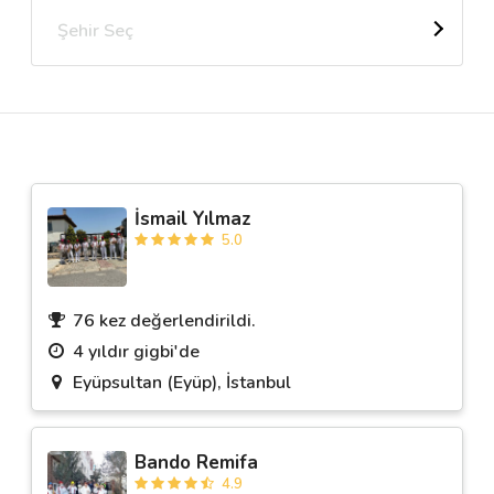
Şehir Seç
Destek
İletişim
Kariyer
İsmail Yılmaz
Blog
5.0
76 kez değerlendirildi.
4 yıldır gigbi'de
Eyüpsultan (Eyüp), İstanbul
Bando Remifa
4.9