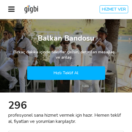
HİZMET VER
Anasayfa
Balkan Bandosu
Giriş Yap
Birkaç dakika içinde teklifler gelsin, detayları mesajlaş
ve anlaş.
Kayıt Ol
Hızlı Teklif Al
Kategoriler
296
🎈
Biz Kimiz?
profesyonel sana hizmet vermek için hazır. Hemen teklif
🧐
Nasıl Çalışır?
al, fiyatları ve yorumları karşılaştır.
🌟
Müşteri Değerlendirmeleri