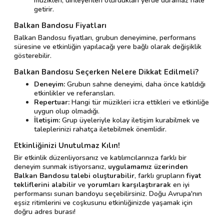
müzikleri, dinleyenleri oturdukları yerde duramaz hale
getirir.
Balkan Bandosu Fiyatları
Balkan Bandosu fiyatları, grubun deneyimine, performans
süresine ve etkinliğin yapılacağı yere bağlı olarak değişiklik
gösterebilir.
Balkan Bandosu Seçerken Nelere Dikkat Edilmeli?
Deneyim:
Grubun sahne deneyimi, daha önce katıldığı
etkinlikler ve referansları.
Repertuar:
Hangi tür müzikleri icra ettikleri ve etkinliğe
uygun olup olmadığı.
İletişim:
Grup üyeleriyle kolay iletişim kurabilmek ve
taleplerinizi rahatça iletebilmek önemlidir.
Etkinliğinizi Unutulmaz Kılın!
Bir etkinlik düzenliyorsanız ve katılımcılarınıza farklı bir
deneyim sunmak istiyorsanız,
uygulamamız üzerinden
Balkan Bandosu talebi oluşturabilir
, farklı grupların
fiyat
tekliflerini alabilir
ve
yorumları karşılaştırarak
en iyi
performansı sunan bandoyu seçebilirsiniz. Doğu Avrupa'nın
eşsiz ritimlerini ve coşkusunu etkinliğinizde yaşamak için
doğru adres burası!