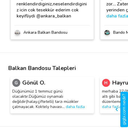
renklendirdiginiz,neselendirdigini
zor… Zate
z icin cok tesekkür ederim cok
yerinden ç
keyifliydi @ankara_balkan
daha fazl
Ankara Balkan Bandosu
Bando M
Balkan Bandosu Talepleri
Gönül O.
Hayru
G
H
Düğünümüz 1 temmuz günü
merhaba 27.09
gigbi.com nedir?
olacaktır.Düğümüz oynamalı
altı gibi baba 
değildir(halay,çiftetelli) tarzı müzikler
düzenlemek ist
çalmayacak. Koktely havası
…
daha fazla
daha fazla