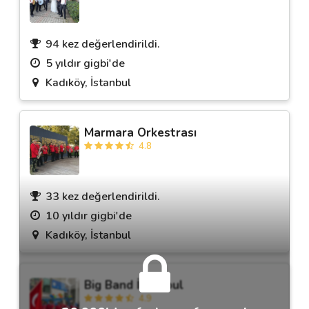
94 kez değerlendirildi.
5 yıldır gigbi'de
Kadıköy, İstanbul
Marmara Orkestrası
4.8
33 kez değerlendirildi.
10 yıldır gigbi'de
Kadıköy, İstanbul
Big Band İstanbul
4.9