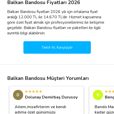
Balkan Bandosu Fiyatları 2026
Balkan Bandosu fiyatları 2026 yılı için ortalama fiyat
aralığı 12.000 TL ile 14.670 TL’dir. Hizmet kapsamına
göre özel fiyat almak için profesyonellerimiz ile iletişime
geçebilir, Balkan Bandosu fiyatları ve paketleri ile ilgili
ayrıntılı bilgi alabilirsin.
Teklif Al, Karşılaştır
Balkan Bandosu Müşteri Yorumları
D
B
Dolunay Demirbaş Durusoy
Beng
Ailem,misafirlerim ve kendi
Bando Mar
adıma özel günümüzü
kadar güze