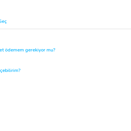
 Geç
cret ödemem gerekiyor mu?
çebilirim?