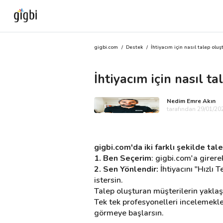
gigbi.com
/
Destek
/
İhtiyacım için nasıl talep oluş
Anasayfa
İhtiyacım için nasıl ta
Giriş Yap
Nedim Emre Akın
Kayıt Ol
tarafından 29/01/202
Kategoriler
gigbi.com'da iki farklı şekilde tale
1. Ben Seçerim
: gigbi.com'a girere
2. Sen Yönlendir:
 İhtiyacını "Hızlı
🎈
Biz Kimiz?
istersin.
Talep oluşturan müşterilerin yaklaşık
🧐
Nasıl Çalışır?
Tek tek profesyonelleri incelemekle 
görmeye başlarsın.
🌟
Müşteri Değerlendirmeleri