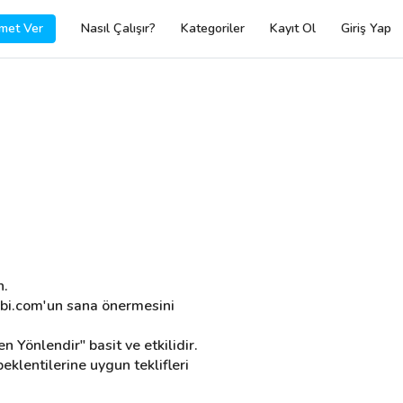
met Ver
Nasıl Çalışır?
Kategoriler
Kayıt Ol
Giriş Yap
n.
igbi.com'un sana önermesini 
 Yönlendir" basit ve etkilidir. 
klentilerine uygun teklifleri 