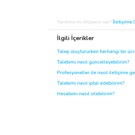
Destek
Yardıma mı ihtiyacın var?
İletişime
İletişim
İlgili İçerikler
Kariyer
Talep oluştururken herhangi bir ü
Blog
Talebimi nasıl güncelleyebilirim?
Profesyoneller ile nasıl iletişime ge
Talebimi nasıl iptal edebilirim?
Hesabımı nasıl silebilirim?