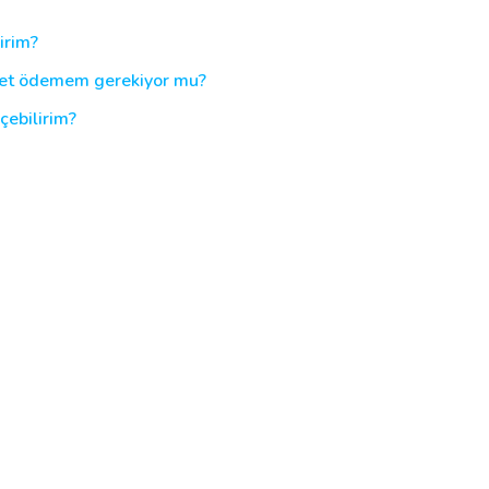
lirim?
cret ödemem gerekiyor mu?
çebilirim?