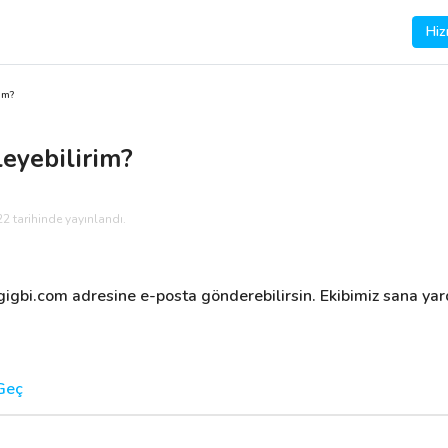
Hiz
im?
leyebilirim?
2 tarihinde yayınlandı.
igbi.com
 adresine e-posta gönderebilirsin. Ekibimiz sana yar
 Geç