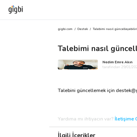
gigbi.com
/
Destek
/
Talebimi nasıl güncelleyebilir
Anasayfa
Talebimi nasıl güncel
Giriş Yap
Nedim Emre Akın
Kayıt Ol
tarafından 29/01/202
Kategoriler
Talebini güncellemek için 
destek@g
🎈
Biz Kimiz?
Yardıma mı ihtiyacın var?
İletişime
🧐
Nasıl Çalışır?
🌟
Müşteri Değerlendirmeleri
İlgili İçerikler