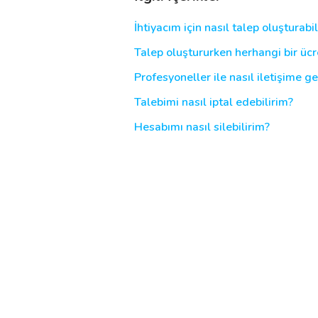
İhtiyacım için nasıl talep oluşturabi
Destek
Talep oluştururken herhangi bir ü
Profesyoneller ile nasıl iletişime ge
İletişim
Talebimi nasıl iptal edebilirim?
Kariyer
Hesabımı nasıl silebilirim?
Blog