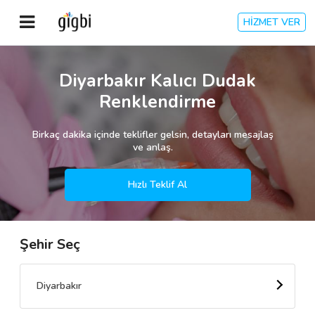
HİZMET VER
Anasayfa
Diyarbakır Kalıcı Dudak
Renklendirme
Giriş Yap
Birkaç dakika içinde teklifler gelsin, detayları mesajlaş
Kayıt Ol
ve anlaş.
Kategoriler
Hızlı Teklif Al
Şehir Seç
🎈
Biz Kimiz?
🧐
Nasıl Çalışır?
Diyarbakır
🌟
Müşteri Değerlendirmeleri