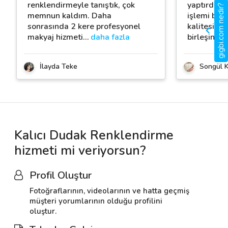
renklendirmeyle tanıştık, çok
yaptırdım 
gigbi.com nedir?
memnun kaldım. Daha
işlemi baş
sonrasında 2 kere profesyonel
kalitesi pr
makyaj hizmeti
…
daha fazla
birleşince
İlayda Teke
Songül 
Kalıcı Dudak Renklendirme
hizmeti mi veriyorsun?
Profil Oluştur
Fotoğraflarının, videolarının ve hatta geçmiş
müşteri yorumlarının olduğu profilini
oluştur.