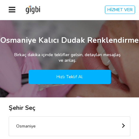
HİZMET VER
Anasayfa
Osmaniye Kalıcı Dudak Renklendirme
Giriş Yap
Birkaç dakika içinde teklifler gelsin, detayları mesajlaş
ve anlaş.
Kayıt Ol
Hızlı Teklif Al
Kategoriler
Şehir Seç
🎈
Biz Kimiz?
🧐
Nasıl Çalışır?
Osmaniye
🌟
Müşteri Değerlendirmeleri