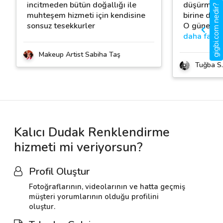
incitmeden bütün doğallığı ile
düşürmeyec
gigbi.com nedir?
muhteşem hizmeti için kendisine
birine den
sonsuz tesekkurler
O güne dair
daha fazla
Makeup Artist Sabiha Taş
Tuğba S.
Kalıcı Dudak Renklendirme
hizmeti mi veriyorsun?
Profil Oluştur
Fotoğraflarının, videolarının ve hatta geçmiş
müşteri yorumlarının olduğu profilini
oluştur.