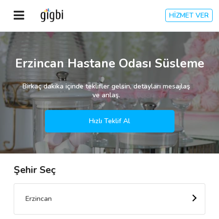
HİZMET VER
Anasayfa
Erzincan Hastane Odası Süsleme
Giriş Yap
Birkaç dakika içinde teklifler gelsin, detayları mesajlaş
ve anlaş.
Kayıt Ol
Hızlı Teklif Al
Kategoriler
Şehir Seç
🎈
Biz Kimiz?
🧐
Nasıl Çalışır?
Erzincan
🌟
Müşteri Değerlendirmeleri