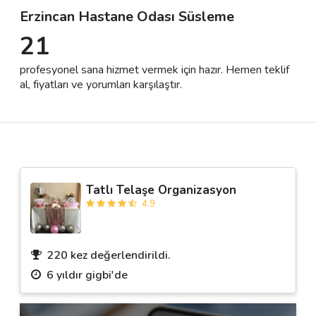
Erzincan Hastane Odası Süsleme
21
Destek
profesyonel sana hizmet vermek için hazır. Hemen teklif
İletişim
al, fiyatları ve yorumları karşılaştır.
Kariyer
Blog
Tatlı Telaşe Organizasyon
4.9
220 kez değerlendirildi.
6 yıldır gigbi'de