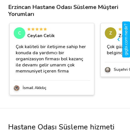
Erzincan Hastane Odası Süsleme Müşteri
Yorumları
gigbi.com nedir?
C
Z
Ceylan Celik
Zelih
Çok kaliteli bir iletişime sahip her
Çok güzel o
konuda da yardımcı bir
belgincim❤
organizasyon firması bol kazanç
ile devamı gelir umarım çok
Suşehri 
memnuniyet içeren firma
İsmail Akkılıç
Hastane Odası Süsleme hizmeti