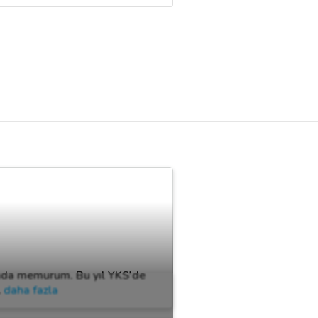
nda memurum. Bu yıl YKS'de
…
daha fazla