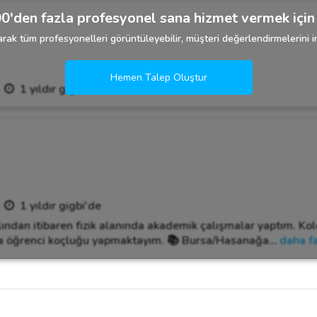
0'den fazla profesyonel sana hizmet vermek için 
rak tüm profesyonelleri görüntüleyebilir, müşteri değerlendirmelerini in
Hemen Talep Oluştur
1 yıldır gigbi'de
1 yıldır gigbi'de
ından itibaren fizik alanında akademik çalışmalar yaptım. Kol
ıra öğrenci koçluğu yapmaktayım. 📚 Bursa/Hasanağa
…
daha f