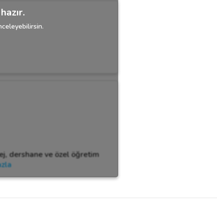
hazır.
celeyebilirsin.
ej, dershane ve özel öğretim
azla