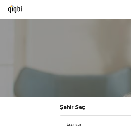
Anasayfa
Giriş Yap
Kayıt Ol
Kategoriler
🎈
Biz Kimiz?
Şehir Seç
🧐
Nasıl Çalışır?
Erzincan
🌟
Müşteri Değerlendirmeleri