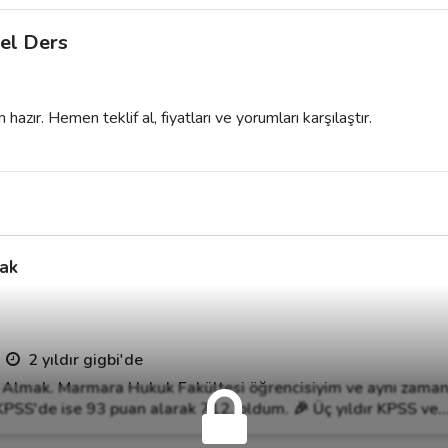
el Ders
azır. Hemen teklif al, fiyatları ve yorumları karşılaştır.
ak
2 yıldır gigbi'de
Almak. Marmara Hukuk Fakültesi öğrencisiyim ve aynı zama
PSS'de ise 93 puan alarak 712. oldum. 🎉 Üç yıldır KPSS ve