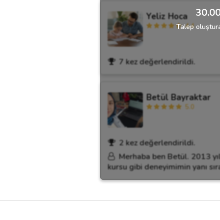
30.00
Yeliz Hoca
4.4
Talep oluştura
7 kez değerlendirildi.
Betül Bayraktar
5.0
2 kez değerlendirildi.
Merhaba ben Betül. 2013 yıl
kursu gibi deneyimimin yanı s