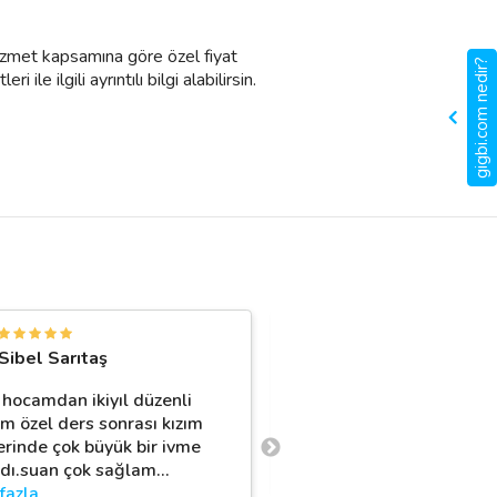
Hizmet kapsamına göre özel fiyat
gigbi.com nedir?
le ilgili ayrıntılı bilgi alabilirsin.
M
Sibel Sarıtaş
Muhammet Nama
 hocamdan ikiyıl düzenli
Mükemmel öğrenci koçu
ım özel ders sonrası kızım
erinde çok büyük bir ivme
Ahmet Hakan Almak
dı.suan çok sağlam
…
fazla