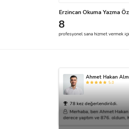
Erzincan Okuma Yazma Öz
Destek
8
İletişim
profesyonel sana hizmet vermek için h
Kariyer
Blog
Ahmet Hakan Alm
5.0
78 kez değerlendirildi.
Merhaba, ben Ahmet Hakan 
derece yaptım ve 876. oldum, K