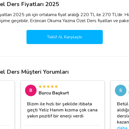
l Ders Fiyatları 2025
ları 2025 yılı için ortalama fiyat aralığı 220 TL ile 270 TL’dir. 
şime geçebilir, Erzincan Okuma Yazma Özel Ders fiyatları ve paketleri i
Teklif Al, Karşılaştır
l Ders Müşteri Yorumları
B
S
Burcu Başkurt
Bizim ile hızlı bir şekilde itibata
Betül
geçti Yeliz Hanım kızıma çok cana
aldığ
yakın pozitif bir enerji verdi
dersl
kazan
daha 