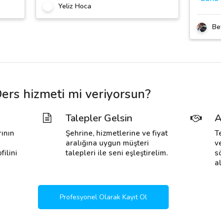
Yeliz Hoca
Be
rs hizmeti mi veriyorsun?
Talepler Gelsin
A
rının
Şehrine, hizmetlerine ve fiyat
T
i
aralığına uygun müşteri
v
filini
talepleri ile seni eşleştirelim.
s
al
Profesyonel Olarak Kayıt Ol