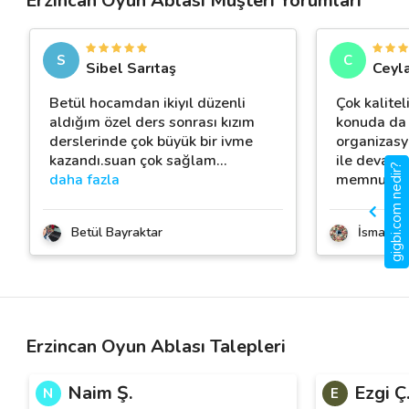
Erzincan Oyun Ablası Müşteri Yorumları
S
C
Sibel Sarıtaş
Ceyla
Betül hocamdan ikiyıl düzenli
Çok kalitel
aldığım özel ders sonrası kızım
konuda da 
derslerinde çok büyük bir ivme
organizasy
kazandı.suan çok sağlam
…
ile devamı
gigbi.com nedir?
daha fazla
memnuniyet
Betül Bayraktar
İsmail Ak
Erzincan Oyun Ablası Talepleri
Naim Ş.
Ezgi Ç
N
E