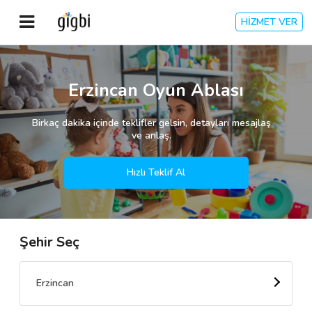
HİZMET VER
Anasayfa
Erzincan Oyun Ablası
Giriş Yap
Birkaç dakika içinde teklifler gelsin, detayları mesajlaş
ve anlaş.
Kayıt Ol
Hızlı Teklif Al
Kategoriler
Şehir Seç
🎈
Biz Kimiz?
🧐
Nasıl Çalışır?
Erzincan
🌟
Müşteri Değerlendirmeleri