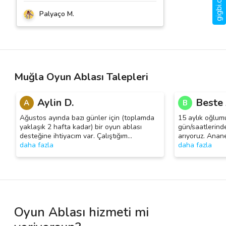
Palyaço M.
Muğla Oyun Ablası Talepleri
Aylin D.
Beste 
A
B
Ağustos ayında bazı günler için (toplamda
15 aylık oğlumu
yaklaşık 2 hafta kadar) bir oyun ablası
gün/saatlerind
desteğine ihtiyacım var. Çalıştığım
…
arıyoruz. Anan
daha fazla
daha fazla
Oyun Ablası hizmeti mi