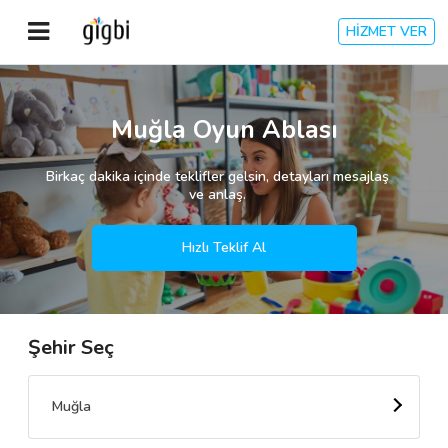
HİZMET VER
Anasayfa
Muğla Oyun Ablası
Giriş Yap
Birkaç dakika içinde teklifler gelsin, detayları mesajlaş
ve anlaş.
Kayıt Ol
Hızlı Teklif Al
Kategoriler
Şehir Seç
🎈
Biz Kimiz?
🧐
Nasıl Çalışır?
Muğla
🌟
Müşteri Değerlendirmeleri