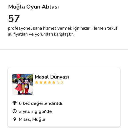
Muğla Oyun Ablası
57
Destek
profesyonel sana hizmet vermek için hazır. Hemen teklif
İletişim
al, fiyatları ve yorumları karşılaştır.
Kariyer
Blog
Masal Dünyası
5.0
6 kez değerlendirildi.
3 yıldır gigbi'de
Milas, Muğla