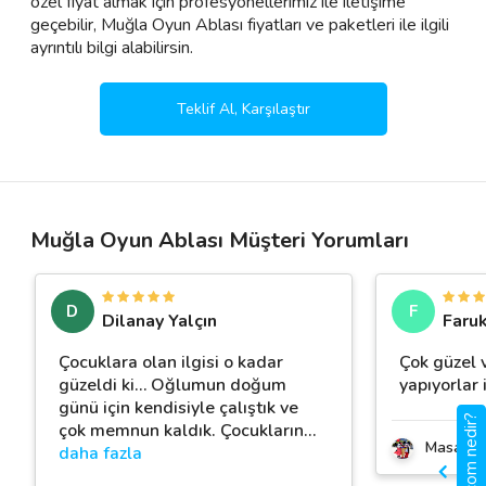
özel fiyat almak için profesyonellerimiz ile iletişime
geçebilir, Muğla Oyun Ablası fiyatları ve paketleri ile ilgili
ayrıntılı bilgi alabilirsin.
Teklif Al, Karşılaştır
Muğla Oyun Ablası Müşteri Yorumları
D
F
Dilanay Yalçın
Faru
Çocuklara olan ilgisi o kadar
Çok güzel 
güzeldi ki… Oğlumun doğum
yapıyorlar 
günü için kendisiyle çalıştık ve
gigbi.com nedir?
çok memnun kaldık. Çocukların
…
Masal D
daha fazla