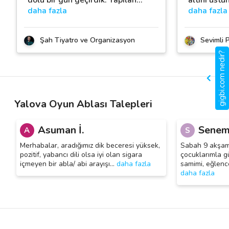
daha fazla
daha fazla
Şah Tiyatro ve Organizasyon
Sevimli P
gigbi.com nedir?
Yalova Oyun Ablası Talepleri
Asuman İ.
Senem
A
S
Merhabalar, aradığımız dik beceresi yüksek,
Sabah 9 akşam 
pozitif, yabancı dili olsa iyi olan sigara
çocuklarımla gü
içmeyen bir abla/ abi arayışı
…
daha fazla
samimi, eğlence
daha fazla