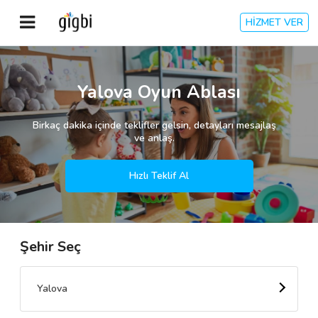
HİZMET VER
Anasayfa
Yalova Oyun Ablası
Giriş Yap
Birkaç dakika içinde teklifler gelsin, detayları mesajlaş
ve anlaş.
Kayıt Ol
Hızlı Teklif Al
Kategoriler
Şehir Seç
🎈
Biz Kimiz?
🧐
Nasıl Çalışır?
Yalova
🌟
Müşteri Değerlendirmeleri