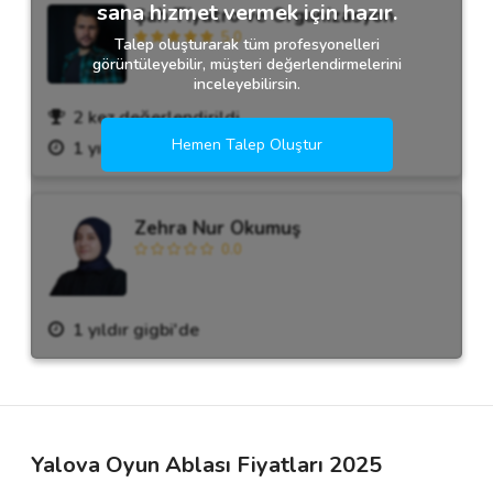
sana hizmet vermek için hazır.
Şah Tiyatro ve Organizasyon
5.0
Talep oluşturarak tüm profesyonelleri
görüntüleyebilir, müşteri değerlendirmelerini
inceleyebilirsin.
2 kez değerlendirildi.
Hemen Talep Oluştur
1 yıldır gigbi'de
Zehra Nur Okumuş
0.0
1 yıldır gigbi'de
Yalova Oyun Ablası Fiyatları 2025