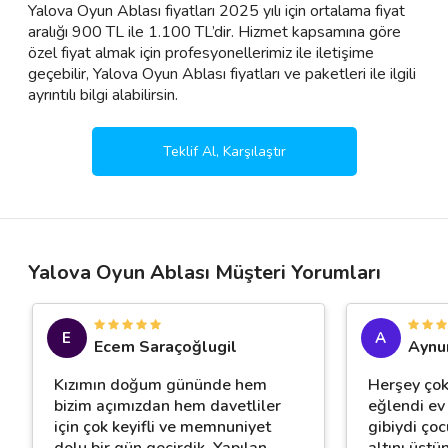
Yalova Oyun Ablası fiyatları 2025 yılı için ortalama fiyat
aralığı 900 TL ile 1.100 TL’dir. Hizmet kapsamına göre
özel fiyat almak için profesyonellerimiz ile iletişime
geçebilir, Yalova Oyun Ablası fiyatları ve paketleri ile ilgili
ayrıntılı bilgi alabilirsin.
Teklif Al, Karşılaştır
Yalova Oyun Ablası Müşteri Yorumları
E
A
Ecem Saraçoğlugil
Aynu
Kızımın doğum gününde hem
Herşey çok
bizim açımızdan hem davetliler
eğlendi ev 
için çok keyifli ve memnuniyet
gibiydi ço
dolu bir gün geçirdik. Yapılan
…
altını üstü