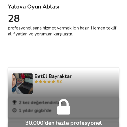
Yalova Oyun Ablası
28
Destek
profesyonel sana hizmet vermek için hazır. Hemen teklif
İletişim
al, fiyatları ve yorumları karşılaştır.
Kariyer
Blog
Betül Bayraktar
5.0
2 kez değerlendirildi.
1 yıldır gigbi'de
30.000'den fazla profesyonel