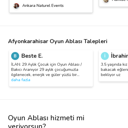
Ankara Naturel Events
Afyonkarahisar Oyun Ablası Talepleri
Beste E.
İbrahi
B
İ
İLAN: 29 Aylık Çocuk için Oyun Ablası /
3.5 yaşında kı
Bakıcı Aranıyor 29 aylık çocuğumuzla
bakacak eğlenip
ilgilenecek, enerjik ve güler yüzlü bir
…
bekliyor uz
daha fazla
Oyun Ablası hizmeti mi
veriyorsun?