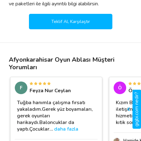
ve paketleri ile ilgili ayrıntılı bilgi alabilirsin.
Teklif Al, Karşılaştır
Afyonkarahisar Oyun Ablası Müşteri
Yorumları
F
Ö
Feyza Nur Ceylan
Özge 
gigbi.com nedir?
Tuğba hanımla çalışma fırsatı
Kızım Bail
yakaladım.Gerek yüz boyamaları,
iletişimi h
gerek oyunları
hizmeti al
harikaydı.Baloncuklar da
kıtik soru
yaptı.Çocuklar
…
daha fazla
Hamide 