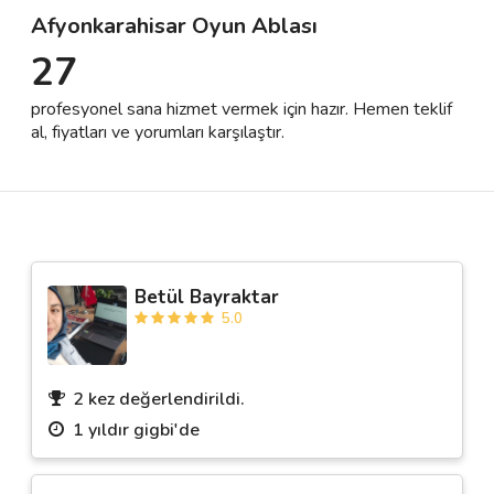
Afyonkarahisar Oyun Ablası
27
Destek
profesyonel sana hizmet vermek için hazır. Hemen teklif
İletişim
al, fiyatları ve yorumları karşılaştır.
Kariyer
Blog
Betül Bayraktar
5.0
2 kez değerlendirildi.
1 yıldır gigbi'de