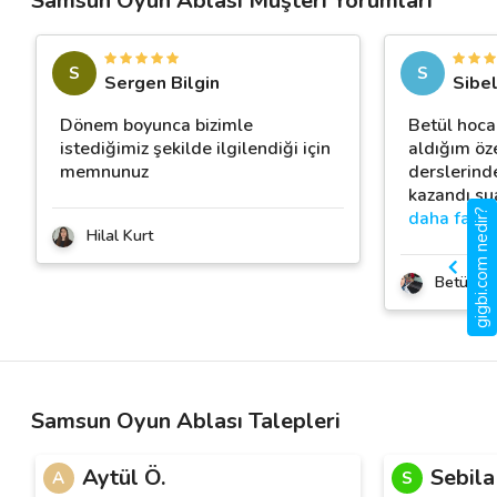
Samsun Oyun Ablası Müşteri Yorumları
S
S
Sergen Bilgin
Sibel
Dönem boyunca bizimle
Betül hoca
istediğimiz şekilde ilgilendiği için
aldığım öze
memnunuz
derslerind
kazandı.su
daha fazla
gigbi.com nedir?
Hilal Kurt
Betül Ba
Samsun Oyun Ablası Talepleri
Aytül Ö.
Sebila
A
S