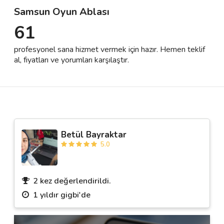
Samsun Oyun Ablası
61
Destek
profesyonel sana hizmet vermek için hazır. Hemen teklif
İletişim
al, fiyatları ve yorumları karşılaştır.
Kariyer
Blog
Betül Bayraktar
5.0
2 kez değerlendirildi.
1 yıldır gigbi'de