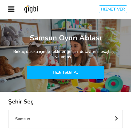
HİZMET VER
Anasayfa
Samsun Oyun Ablası
Giriş Yap
Birkaç dakika içinde teklifler gelsin, detayları mesajlaş
ve anlaş.
Kayıt Ol
Hızlı Teklif Al
Kategoriler
Şehir Seç
🎈
Biz Kimiz?
🧐
Nasıl Çalışır?
Samsun
🌟
Müşteri Değerlendirmeleri