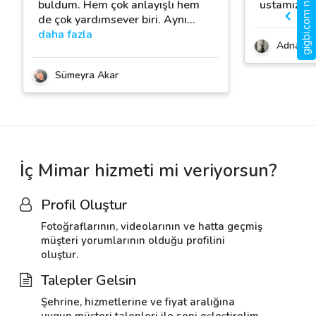
gigbi.com nedir?
buldum. Hem çok anlayışlı hem
ustamız.
de çok yardımsever biri. Aynı
…
daha fazla
Adnan U
Sümeyra Akar
İç Mimar hizmeti mi veriyorsun?
Profil Oluştur
Fotoğraflarının, videolarının ve hatta geçmiş
müşteri yorumlarının olduğu profilini
oluştur.
Talepler Gelsin
Şehrine, hizmetlerine ve fiyat aralığına