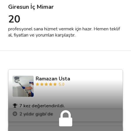
Giresun İç Mimar
20
Destek
profesyonel sana hizmet vermek için hazır. Hemen teklif
İletişim
al, fiyatları ve yorumları karşılaştır.
Kariyer
Blog
Ramazan Usta
5.0
7 kez değerlendirildi.
2 yıldır gigbi'de