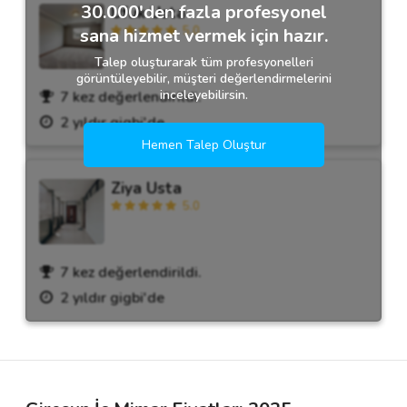
30.000'den fazla profesyonel
Ufuk Usta
5.0
sana hizmet vermek için hazır.
Talep oluşturarak tüm profesyonelleri
görüntüleyebilir, müşteri değerlendirmelerini
inceleyebilirsin.
7 kez değerlendirildi.
2 yıldır gigbi'de
Hemen Talep Oluştur
Ziya Usta
5.0
7 kez değerlendirildi.
2 yıldır gigbi'de