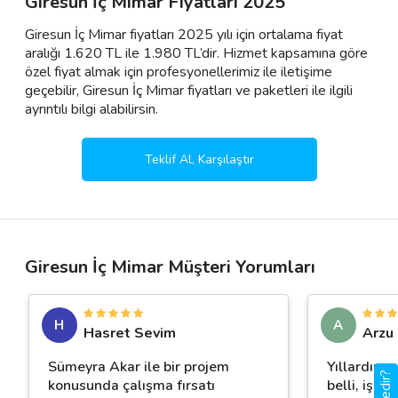
Giresun İç Mimar Fiyatları 2025
Giresun İç Mimar fiyatları 2025 yılı için ortalama fiyat
aralığı 1.620 TL ile 1.980 TL’dir. Hizmet kapsamına göre
özel fiyat almak için profesyonellerimiz ile iletişime
geçebilir, Giresun İç Mimar fiyatları ve paketleri ile ilgili
ayrıntılı bilgi alabilirsin.
Teklif Al, Karşılaştır
Giresun İç Mimar Müşteri Yorumları
H
A
Hasret Sevim
Arzu
Sümeyra Akar ile bir projem
Yıllardır s
konusunda çalışma fırsatı
belli, işini