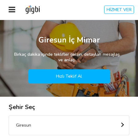
HİZMET VER
Anasayfa
Giresun İç Mimar
Giriş Yap
Birkaç dakika içinde teklifler gelsin, detayları mesajlaş
ve anlaş.
Kayıt Ol
Hızlı Teklif Al
Kategoriler
Şehir Seç
🎈
Biz Kimiz?
🧐
Nasıl Çalışır?
Giresun
🌟
Müşteri Değerlendirmeleri