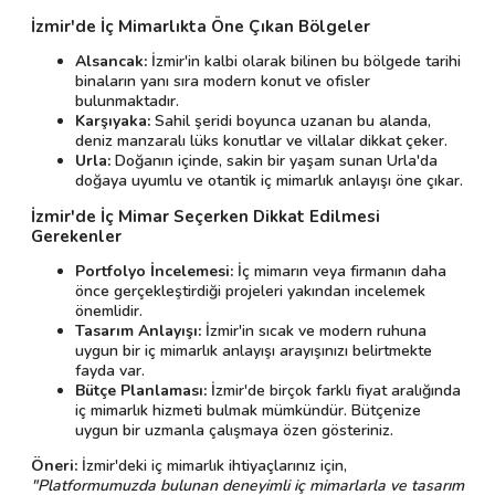
İzmir'de İç Mimarlıkta Öne Çıkan Bölgeler
Alsancak:
İzmir'in kalbi olarak bilinen bu bölgede tarihi
binaların yanı sıra modern konut ve ofisler
bulunmaktadır.
Karşıyaka:
Sahil şeridi boyunca uzanan bu alanda,
deniz manzaralı lüks konutlar ve villalar dikkat çeker.
Urla:
Doğanın içinde, sakin bir yaşam sunan Urla'da
doğaya uyumlu ve otantik iç mimarlık anlayışı öne çıkar.
İzmir'de İç Mimar Seçerken Dikkat Edilmesi
Gerekenler
Portfolyo İncelemesi:
İç mimarın veya firmanın daha
önce gerçekleştirdiği projeleri yakından incelemek
önemlidir.
Tasarım Anlayışı:
İzmir'in sıcak ve modern ruhuna
uygun bir iç mimarlık anlayışı arayışınızı belirtmekte
fayda var.
Bütçe Planlaması:
İzmir'de birçok farklı fiyat aralığında
iç mimarlık hizmeti bulmak mümkündür. Bütçenize
uygun bir uzmanla çalışmaya özen gösteriniz.
Öneri:
İzmir'deki iç mimarlık ihtiyaçlarınız için,
"Platformumuzda bulunan deneyimli iç mimarlarla ve tasarım