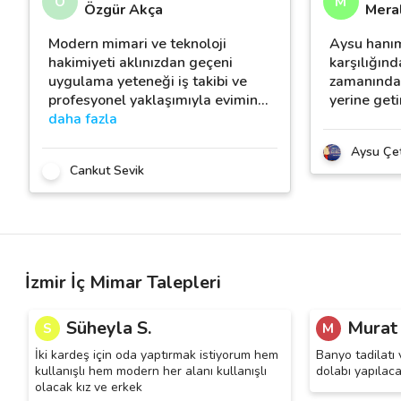
Ö
M
Özgür Akça
Mera
Modern mimari ve teknoloji
Aysu hanım
hakimiyeti aklınızdan geçeni
karşılığınd
uygulama yeteneği iş takibi ve
zamanında 
profesyonel yaklaşımıyla evimin
…
yerine geti
daha fazla
Aysu Çe
Cankut Sevik
İzmir İç Mimar Talepleri
Süheyla S.
Murat
S
M
İki kardeş için oda yaptırmak istiyorum hem
Banyo tadilatı 
kullanışlı hem modern her alanı kullanışlı
dolabı yapılaca
olacak kız ve erkek