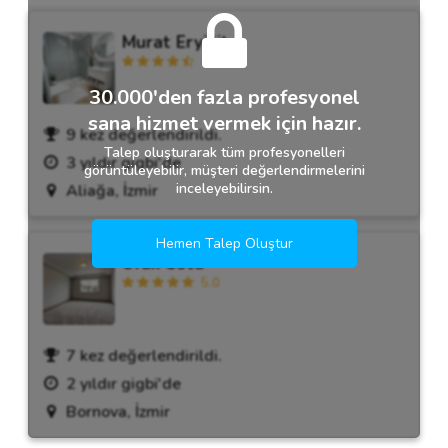
Murat Eryiğit
4.6
30.000'den fazla profesyonel
sana hizmet vermek için hazır.
9 kez değerlendirildi.
Talep oluşturarak tüm profesyonelleri
3 yıldır gigbi'de
görüntüleyebilir, müşteri değerlendirmelerini
inceleyebilirsin.
Aliağa, İzmir
Hemen Talep Oluştur
Ufuk Usta
5.0
7 kez değerlendirildi.
2 yıldır gigbi'de
Bornova, İzmir