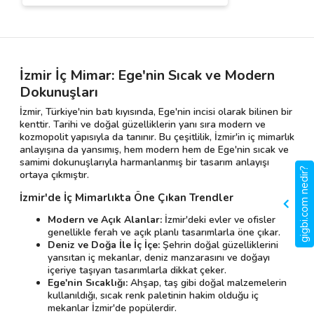
İzmir İç Mimar: Ege'nin Sıcak ve Modern
Dokunuşları
İzmir, Türkiye'nin batı kıyısında, Ege'nin incisi olarak bilinen bir
kenttir. Tarihi ve doğal güzelliklerin yanı sıra modern ve
kozmopolit yapısıyla da tanınır. Bu çeşitlilik, İzmir'in iç mimarlık
anlayışına da yansımış, hem modern hem de Ege'nin sıcak ve
samimi dokunuşlarıyla harmanlanmış bir tasarım anlayışı
gigbi.com nedir?
ortaya çıkmıştır.
İzmir'de İç Mimarlıkta Öne Çıkan Trendler
Modern ve Açık Alanlar:
İzmir'deki evler ve ofisler
genellikle ferah ve açık planlı tasarımlarla öne çıkar.
Deniz ve Doğa İle İç İçe:
Şehrin doğal güzelliklerini
yansıtan iç mekanlar, deniz manzarasını ve doğayı
içeriye taşıyan tasarımlarla dikkat çeker.
Ege'nin Sıcaklığı:
Ahşap, taş gibi doğal malzemelerin
kullanıldığı, sıcak renk paletinin hakim olduğu iç
mekanlar İzmir'de popülerdir.