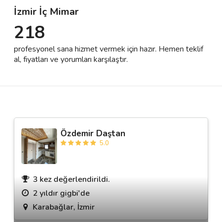
İzmir İç Mimar
218
Destek
profesyonel sana hizmet vermek için hazır. Hemen teklif
İletişim
al, fiyatları ve yorumları karşılaştır.
Kariyer
Blog
Özdemir Daştan
5.0
3 kez değerlendirildi.
2 yıldır gigbi'de
Karabağlar, İzmir