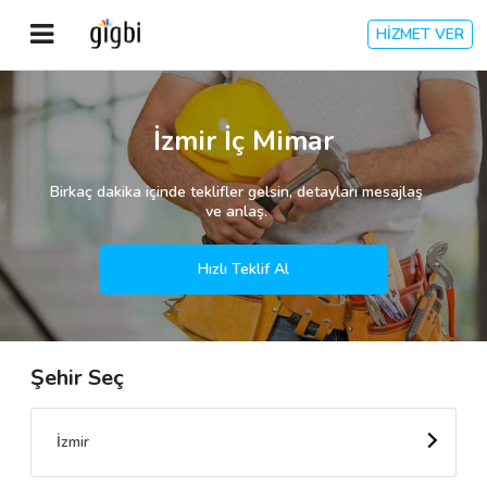
HİZMET VER
Anasayfa
İzmir İç Mimar
Giriş Yap
Birkaç dakika içinde teklifler gelsin, detayları mesajlaş
ve anlaş.
Kayıt Ol
Hızlı Teklif Al
Kategoriler
Şehir Seç
🎈
Biz Kimiz?
🧐
Nasıl Çalışır?
İzmir
🌟
Müşteri Değerlendirmeleri