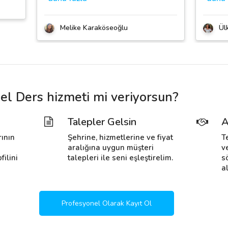
Melike Karaköseoğlu
Ül
el Ders hizmeti mi veriyorsun?
Talepler Gelsin
A
rının
Şehrine, hizmetlerine ve fiyat
T
i
aralığına uygun müşteri
v
filini
talepleri ile seni eşleştirelim.
s
al
Profesyonel Olarak Kayıt Ol