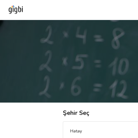
Anasayfa
Giriş Yap
Kayıt Ol
Kategoriler
🎈
Biz Kimiz?
Şehir Seç
🧐
Nasıl Çalışır?
Hatay
🌟
Müşteri Değerlendirmeleri