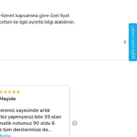
. Hizmet kapsamına göre özel fiyat
 ile ilgili ayrıntılı bilgi alabilirsin.
gigbi.com nedir?
G
Maşide
Gökhan Karaaslan
enimiz sayesinde artık
Zeynep öğretmen Yaklaş
i biz yapmıyoruz bile 35 olan
yıldır kızıma matematik
atik notumuz 90 oldu 6
konusunda çok yardımcı 
e tüm derslerimize de
…
Kızım Derslerinde başarı
fazla
Sadece
…
daha fazla