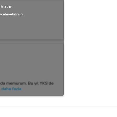
hazır.
celeyebilirsin.
nda memurum. Bu yıl YKS'de
…
daha fazla