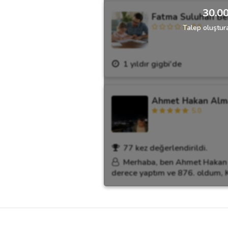
30.00
Fatma Suluhan Be
0.0
Talep oluştura
1 yıldır gigbi'de
Ahmet Hakan Alm
5.0
77 kez değerlendirildi.
Merhaba, ben Ahmet Hakan 
derece yaptım ve 876. oldum, K