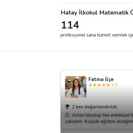
Hatay İlkokul Matematik 
Destek
114
İletişim
profesyonel sana hizmet vermek için h
Kariyer
Blog
Fatma İlçe
5.0
2 kez değerlendirildi.
Aslen biyoloji fen edebiyat
çalıştım. Koçluk eğitimi aldığı