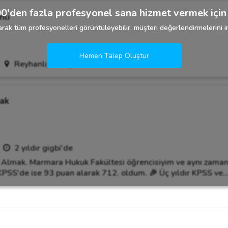
0'den fazla profesyonel sana hizmet vermek için 
nli
rak tüm profesyonelleri görüntüleyebilir, müşteri değerlendirmelerini in
Hemen Talep Oluştur
Reyhanlı, Hatay
ak
2 yıldır gigbi'de
Almak. Marmara Hukuk Fakültesi öğrencisiyim ve aynı zama
PSS'de ise 93 puan alarak 712. oldum. 🎉 Üç yıldır KPSS ve