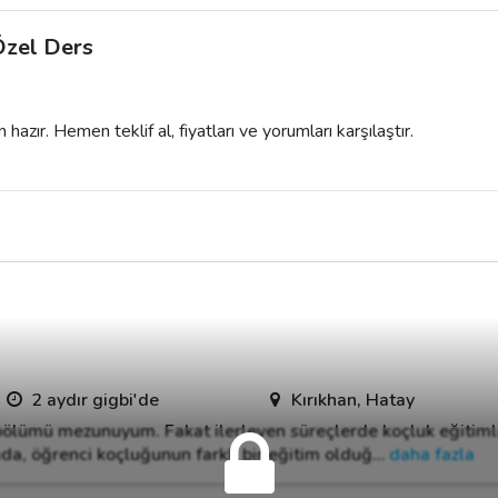
Özel Ders
azır. Hemen teklif al, fiyatları ve yorumları karşılaştır.
2 aydır gigbi'de
Kırıkhan, Hatay
 bölümü mezunuyum. Fakat ilerleyen süreçlerde koçluk eğitiml
mda, öğrenci koçluğunun farklı bir eğitim olduğ
…
daha fazla