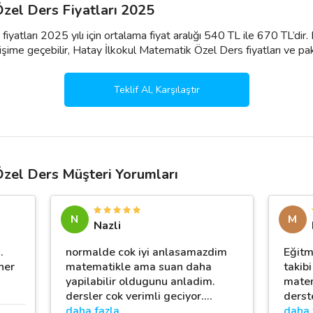
zel Ders Fiyatları 2025
yatları 2025 yılı için ortalama fiyat aralığı 540 TL ile 670 TL’dir
şime geçebilir, Hatay İlkokul Matematik Özel Ders fiyatları ve paketleri
Teklif Al, Karşılaştır
Özel Ders Müşteri Yorumları
N
M
Nazli
.
normalde cok iyi anlasamazdim
Eğitm
her
matematikle ama suan daha
takib
yapilabilir oldugunu anladim.
matem
dersler cok verimli geciyor.
…
derst
daha fazla
daha 