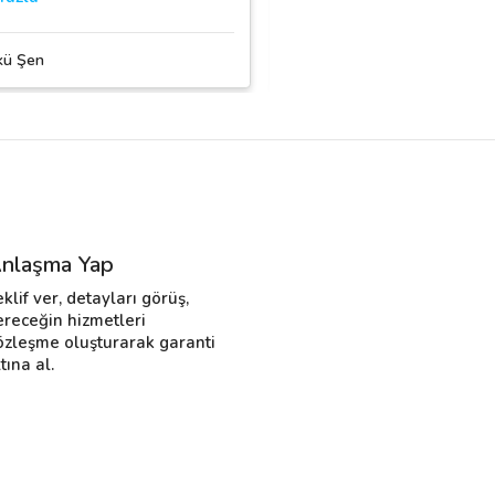
kü Şen
Zeynep Tayboğa
nlaşma Yap
eklif ver, detayları görüş,
ereceğin hizmetleri
özleşme oluşturarak garanti
tına al.