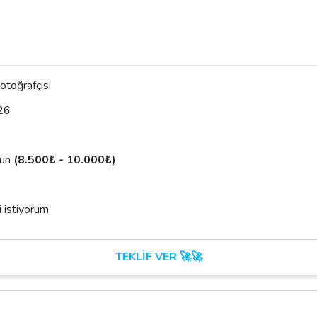
otoğrafçısı
26
sun
(8.500₺ - 10.000₺)
 istiyorum
TEKLİF VER 🚀🚀