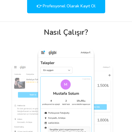
👉 Profesyonel Olarak Kayıt Ol
Nasıl Çalışır?