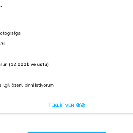
.
otoğrafçısı
26
lsun
(12.000₺ ve üstü)
gili özenli birini istiyorum
TEKLİF VER 🚀🚀