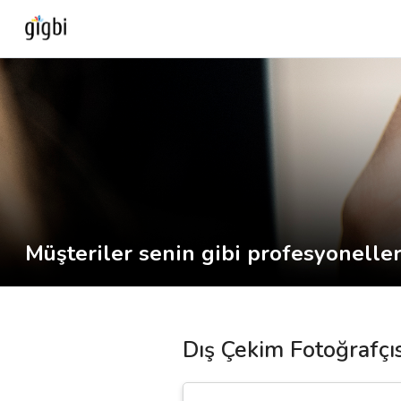
Anasayfa
Giriş Yap
Kayıt Ol
Kategoriler
Müşteriler senin gibi profesyoneller 
🎈
Biz Kimiz?
Dış Çekim Fotoğrafçıs
🧐
Nasıl Çalışır?
🌟
Müşteri Değerlendirmeleri