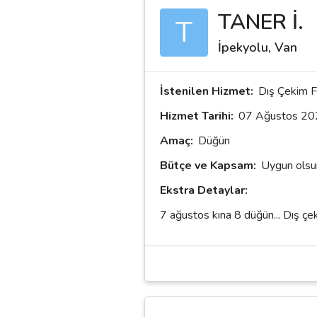
TANER İ.
T
Destek
İpekyolu, Van
İletişim
İstenilen Hizmet:
Dış Çekim F
Kariyer
Hizmet Tarihi:
07 Ağustos 20
Amaç:
Düğün
Blog
Bütçe ve Kapsam:
Uygun ols
Ekstra Detaylar:
7 ağustos kına 8 düğün... Dış çek