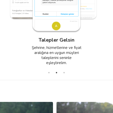
Profil Oluştur
Anlaşma Yap
Fotoğrafların, videoların ve
Teklifini ver, anlaşmayı yap ve
önceki müşterilerinden
hizmetlerin için müşterilerden
Talepler Gelsin
aldığın referans yorumları
aldığın değerlendirmelerle
içeren etkili bir profil oluştur.
düzenli gelir elde et.
Şehrine, hizmetlerine ve fiyat
aralığına en uygun müşteri
taleplerini seninle
eşleştirelim.