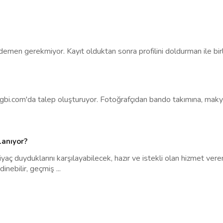
demen gerekmiyor. Kayıt olduktan sonra profilini doldurman ile birli
in gigbi.com'da talep oluşturuyor. Fotoğrafçıdan bando takımına, m
lanıyor?
iyaç duyduklarını karşılayabilecek, hazır ve istekli olan hizmet vere
edinebilir, geçmiş
...