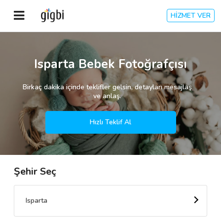
HİZMET VER
Anasayfa
Isparta Bebek Fotoğrafçısı
Giriş Yap
Birkaç dakika içinde teklifler gelsin, detayları mesajlaş
ve anlaş.
Kayıt Ol
Hızlı Teklif Al
Kategoriler
Şehir Seç
🎈
Biz Kimiz?
🧐
Nasıl Çalışır?
Isparta
🌟
Müşteri Değerlendirmeleri