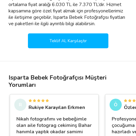
ortalama fiyat aralığı 6.030 TL ile 7.370 TL’dir. Hizmet
kapsamına göre özel fiyat almak için profesyonellerimiz
ile iletişime geçebilir, Isparta Bebek Fotoğrafçısı fiyatları
ve paketleri ile ilgili ayrıntılı bilgi alabilirsin.
Teklif Al, Karşılaştır
Isparta Bebek Fotoğrafçısı Müşteri
Yorumları
R
Ö
Rukiye Karayılan Erkmen
Özle
Nikah fotografımı ve bebeğimle
Profesyone
olan aile fotograg cekiminş Bahar
çocuğuma h
hanımla yaptık okadar samimi
hazırladı v