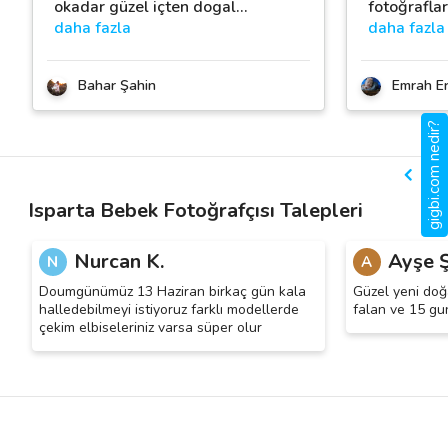
okadar güzel içten dogal
…
fotoğrafları
daha fazla
daha fazla
Bahar Şahin
Emrah E
gigbi.com nedir?
Isparta Bebek Fotoğrafçısı Talepleri
Nurcan K.
Ayşe Ş
N
A
Doumgünümüz 13 Haziran birkaç gün kala
Güzel yeni doğ
halledebilmeyi istiyoruz farklı modellerde
falan ve 15 gu
çekim elbiseleriniz varsa süper olur