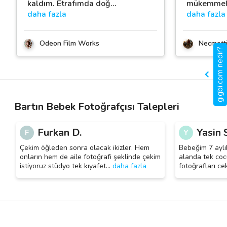
kaldım. Etrafımda doğ
…
mükemmeldi
daha fazla
daha fazla
Odeon Film Works
Necmett
gigbi.com nedir?
Bartın Bebek Fotoğrafçısı Talepleri
Furkan D.
Yasin S
F
Y
Çekim öğleden sonra olacak ikizler. Hem
Bebeğim 7 aylı
onların hem de aile fotoğrafi şeklinde çekim
alanda tek coc
istiyoruz stüdyo tek kıyafet
…
daha fazla
fotoğrafları ce