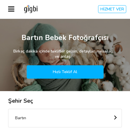
HİZMET VER
Anasayfa
Bartın Bebek Fotoğrafçısı
Giriş Yap
Birkaç dakika içinde teklifler gelsin, detayları mesajlaş
ve anlaş.
Kayıt Ol
Hızlı Teklif Al
Kategoriler
Şehir Seç
🎈
Biz Kimiz?
🧐
Nasıl Çalışır?
Bartın
🌟
Müşteri Değerlendirmeleri