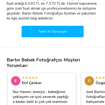
fiyat aralığı 6.030 TL ile 7.370 TL’dir. Hizmet kapsamına
göre özel fiyat almak için profesyonellerimiz ile iletişime
geçebilir, Bartın Bebek Fotoğrafçısı fiyatları ve paketleri
ile ilgili ayrıntılı bilgi alabilirsin.
Teklif Al, Karşılaştır
Bartın Bebek Fotoğrafçısı Müşteri
Yorumları
E
Ö
Elif Çeliker
Özgü
Nur Hanım, enerjisi , bebeğime
özel Bartı
yaklaşımı ve işini severek yaptığı
fotoğraflar
o kadar belli ki çok çok memnun
bahçemde y