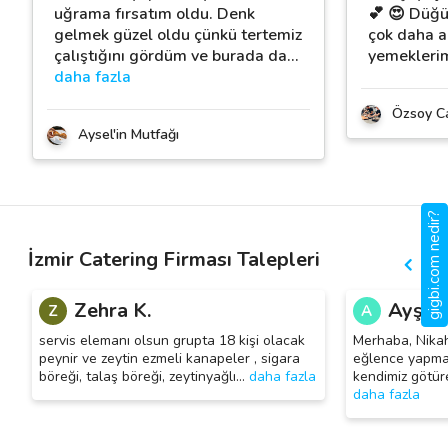
uğrama fırsatım oldu. Denk
💕 😍 Düğ
gelmek güzel oldu çünkü tertemiz
çok daha a
çalıştığını gördüm ve burada da
…
yemeklerim
daha fazla
Özsoy Ca
Aysel'in Mutfağı
gigbi.com nedir?
İzmir Catering Firması Talepleri
Zehra K.
Ayşegü
Z
A
servis elemanı olsun grupta 18 kişi olacak
Merhaba, Nikah
peynir ve zeytin ezmeli kanapeler , sigara
eğlence yapmak
böreği, talaş böreği, zeytinyağlı
…
daha fazla
kendimiz götür
daha fazla