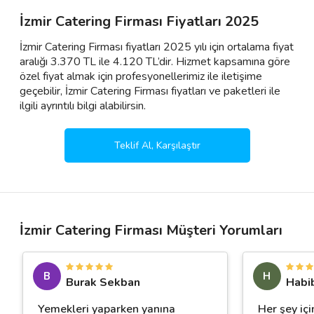
İzmir Catering Firması Fiyatları 2025
İzmir Catering Firması fiyatları 2025 yılı için ortalama fiyat
aralığı 3.370 TL ile 4.120 TL’dir. Hizmet kapsamına göre
özel fiyat almak için profesyonellerimiz ile iletişime
geçebilir, İzmir Catering Firması fiyatları ve paketleri ile
ilgili ayrıntılı bilgi alabilirsin.
Teklif Al, Karşılaştır
İzmir Catering Firması Müşteri Yorumları
B
H
Burak Sekban
Habi
Yemekleri yaparken yanına
Her şey içi