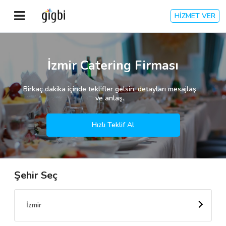
HİZMET VER
Anasayfa
İzmir Catering Firması
Giriş Yap
Birkaç dakika içinde teklifler gelsin, detayları mesajlaş
ve anlaş.
Kayıt Ol
Hızlı Teklif Al
Kategoriler
Şehir Seç
🎈
Biz Kimiz?
🧐
Nasıl Çalışır?
İzmir
🌟
Müşteri Değerlendirmeleri