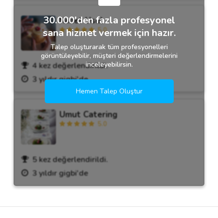
30.000'den fazla profesyonel
Nimet Usul
5.0
sana hizmet vermek için hazır.
Talep oluşturarak tüm profesyonelleri
görüntüleyebilir, müşteri değerlendirmelerini
inceleyebilirsin.
4 kez değerlendirildi.
3 yıldır gigbi'de
Hemen Talep Oluştur
Umut Catering
5.0
5 kez değerlendirildi.
3 yıldır gigbi'de