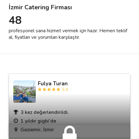
İzmir Catering Firması
48
Destek
profesyonel sana hizmet vermek için hazır. Hemen teklif
İletişim
al, fiyatları ve yorumları karşılaştır.
Kariyer
Blog
Fulya Turan
5.0
3 kez değerlendirildi.
1 yıldır gigbi'de
Gaziemir, İzmir