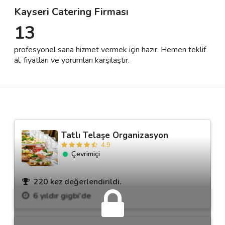
Kayseri Catering Firması
13
Destek
profesyonel sana hizmet vermek için hazır. Hemen teklif
İletişim
al, fiyatları ve yorumları karşılaştır.
Kariyer
Blog
Tatlı Telaşe Organizasyon
4.9
Çevrimiçi
220 kez değerlendirildi.
6 yıldır gigbi'de