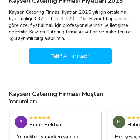
Kayseri Catering Firması Fiyatları 2025
Kayseri Catering Firması fiyatları 2025 yılı için ortalama
fiyat aralığı 3.370 TL ile 4.120 TL’dir. Hizmet kapsamına
göre özel fiyat almak için profesyonellerimiz ile iletişime
geçebilir, Kayseri Catering Firması fiyatları ve paketleri ile
ilgili ayrıntılı bilgi alabilirsin.
Teklif Al, Karşılaştır
Kayseri Catering Firması Müşteri
Yorumları
B
H
Burak Sekban
Habi
Yemekleri yaparken yanına
Her şey içi