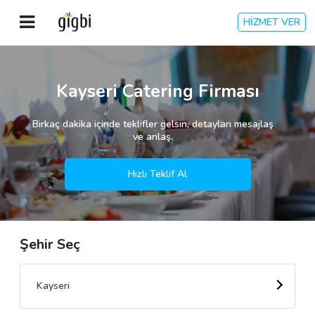
HİZMET VER
Anasayfa
Kayseri Catering Firması
Giriş Yap
Birkaç dakika içinde teklifler gelsin, detayları mesajlaş
ve anlaş.
Kayıt Ol
Hızlı Teklif Al
Kategoriler
Şehir Seç
🎈
Biz Kimiz?
🧐
Nasıl Çalışır?
Kayseri
🌟
Müşteri Değerlendirmeleri