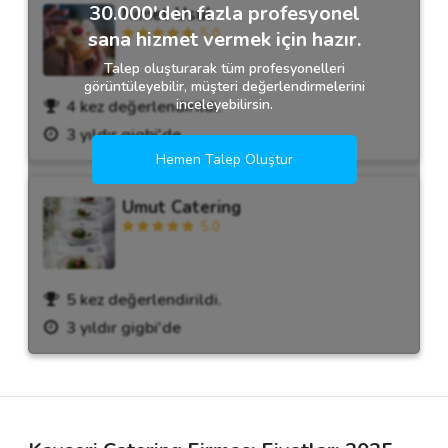
30.000'den fazla profesyonel
Nimet Usul
5.0
sana hizmet vermek için hazır.
Talep oluşturarak tüm profesyonelleri
görüntüleyebilir, müşteri değerlendirmelerini
inceleyebilirsin.
4 kez değerlendirildi.
3 yıldır gigbi'de
Hemen Talep Oluştur
Umut Catering
5.0
5 kez değerlendirildi.
3 yıldır gigbi'de