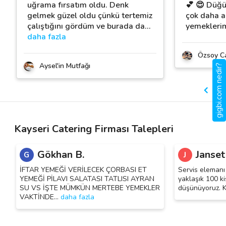
uğrama fırsatım oldu. Denk
💕 😍 Düğ
gelmek güzel oldu çünkü tertemiz
çok daha a
çalıştığını gördüm ve burada da
…
yemeklerim
daha fazla
Özsoy Ca
Aysel'in Mutfağı
gigbi.com nedir?
Kayseri Catering Firması Talepleri
Gökhan B.
Janset
G
J
İFTAR YEMEĞİ VERİLECEK ÇORBASI ET
Servis elemanı
YEMEĞİ PİLAVI SALATASI TATLISI AYRAN
yaklaşık 100 kiş
SU VS İŞTE MÜMKÜN MERTEBE YEMEKLER
düşünüyoruz. Ka
VAKTİNDE
…
daha fazla