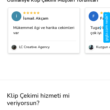
Osmaniye Klip Çekimi Müşteri Yorumları
İ
F
gigbi.com nedir?
İsmail Akçam
Fatih
Mükemmel ilgi ve harika cekimleri
Tugay bey 
var
çok iyi
LC Creative Agency
Kuzgun 
Klip Çekimi hizmeti mi
veriyorsun?