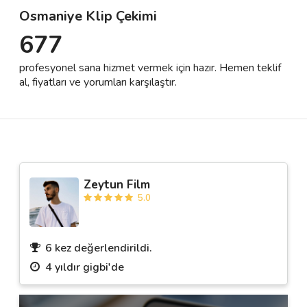
Osmaniye Klip Çekimi
677
Destek
profesyonel sana hizmet vermek için hazır. Hemen teklif
İletişim
al, fiyatları ve yorumları karşılaştır.
Kariyer
Blog
Zeytun Film
5.0
6 kez değerlendirildi.
4 yıldır gigbi'de