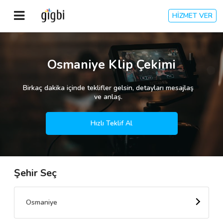
HİZMET VER
Anasayfa
Osmaniye Klip Çekimi
Giriş Yap
Birkaç dakika içinde teklifler gelsin, detayları mesajlaş
ve anlaş.
Kayıt Ol
Hızlı Teklif Al
Kategoriler
Şehir Seç
🎈
Biz Kimiz?
🧐
Nasıl Çalışır?
Osmaniye
🌟
Müşteri Değerlendirmeleri