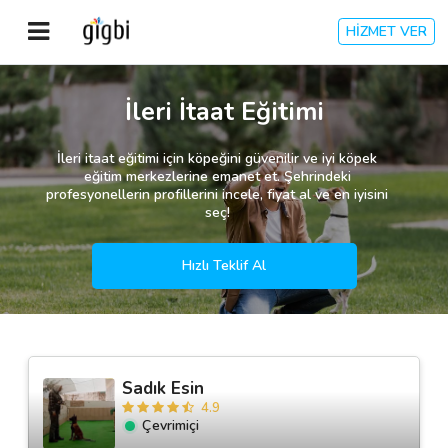
HİZMET VER
Anasayfa
İleri İtaat Eğitimi
Giriş Yap
İleri itaat eğitimi için köpeğini güvenilir ve iyi köpek
eğitim merkezlerine emanet et. Şehrindeki
profesyonellerin profillerini incele, fiyat al ve en iyisini
Kayıt Ol
seç!
Kategoriler
Hızlı Teklif Al
🎈
Biz Kimiz?
Sadık Esin
🧐
Nasıl Çalışır?
4.9
Çevrimiçi
🌟
Müşteri Değerlendirmeleri