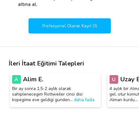
altına al.
Profesyonel Olarak Kayıt Ol
İleri İtaat Eğitimi Talepleri
Alim E.
Uzay B
A
U
Bir ay sonra 1,5-2 aylik olarak
4 aylık bir Al
sahiplenecegim Rottweiler cinsi disi
gel, otur komu
kopegime eve geldigi gunden
…
daha fazla
Alman kurdu
…