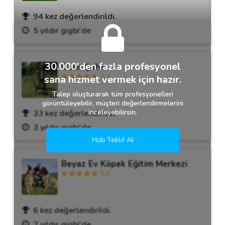
94 kez değerlendirildi.
5 yıldır gigbi'de
Destek
İletişim
30.000'den fazla profesyonel
Ozan Şahin
5.0
sana hizmet vermek için hazır.
Kariyer
Talep oluşturarak tüm profesyonelleri
Blog
görüntüleyebilir, müşteri değerlendirmelerini
inceleyebilirsin.
33 kez değerlendirildi.
3 yıldır gigbi'de
Hızlı Teklif Al
Beyaz Ev Köpek Eğitim Merkezi
5.0
6 kez değerlendirildi.
2 yıldır gigbi'de