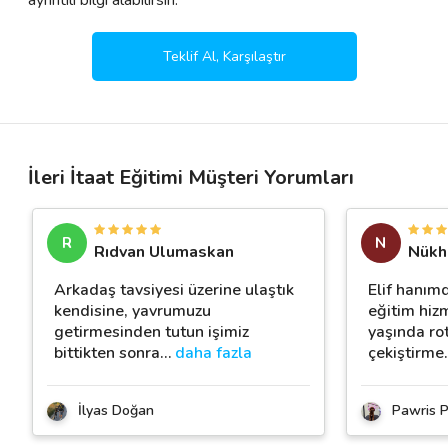
ayrıntılı bilgi alabilirsin.
Teklif Al, Karşılaştır
İleri İtaat Eğitimi Müşteri Yorumları
R
N
Rıdvan Ulumaskan
Nükhe
Arkadaş tavsiyesi üzerine ulaştık
Elif hanım
kendisine, yavrumuzu
eğitim hiz
getirmesinden tutun işimiz
yaşında ro
bittikten sonra
…
daha fazla
çekiştirme
İlyas Doğan
Pawris P