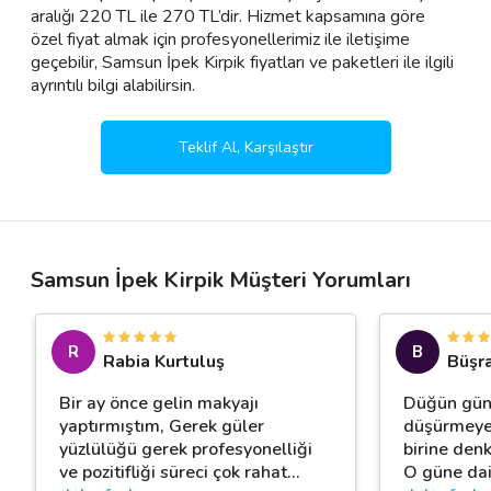
aralığı 220 TL ile 270 TL’dir. Hizmet kapsamına göre
özel fiyat almak için profesyonellerimiz ile iletişime
geçebilir, Samsun İpek Kirpik fiyatları ve paketleri ile ilgili
ayrıntılı bilgi alabilirsin.
Teklif Al, Karşılaştır
Samsun İpek Kirpik Müşteri Yorumları
R
B
Rabia Kurtuluş
Büşr
Bir ay önce gelin makyajı
Düğün günü
yaptırmıştım, Gerek güler
düşürmeyec
yüzlülüğü gerek profesyonelliği
birine den
ve pozitifliği süreci çok rahat
…
O güne dair