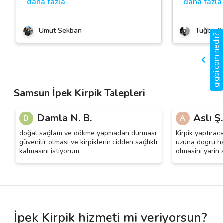
daha fazla
daha fazla
Umut Sekban
Tuğba S.
gigbi.com nedir?
Samsun İpek Kirpik Talepleri
Damla N. B.
Aslı Ş.
D
A
doğal sağlam ve dökme yapmadan durması
Kirpik yaptıra
güvenilir olması ve kirpiklerin cidden sağlıklı
uzuna dogru ha
kalmasını istiyorum
olmasini yarin
İpek Kirpik hizmeti mi veriyorsun?