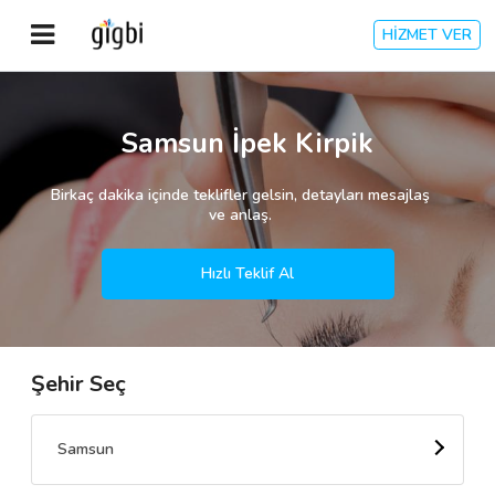
HİZMET VER
Anasayfa
Samsun İpek Kirpik
Giriş Yap
Birkaç dakika içinde teklifler gelsin, detayları mesajlaş
ve anlaş.
Kayıt Ol
Hızlı Teklif Al
Kategoriler
Şehir Seç
🎈
Biz Kimiz?
🧐
Nasıl Çalışır?
Samsun
🌟
Müşteri Değerlendirmeleri