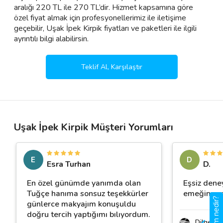
aralığı 220 TL ile 270 TL’dir. Hizmet kapsamına göre
özel fiyat almak için profesyonellerimiz ile iletişime
geçebilir, Uşak İpek Kirpik fiyatları ve paketleri ile ilgili
ayrıntılı bilgi alabilirsin.
Teklif Al, Karşılaştır
Uşak İpek Kirpik Müşteri Yorumları
E
D
Esra Turhan
D.
En özel günümde yanımda olan
Eşsiz dene
Tuğçe hanıma sonsuz teşekkürler
emeğine sa
günlerce makyajım konuşuldu
doğru tercih yaptığımı bılıyordum.
Dilge Off