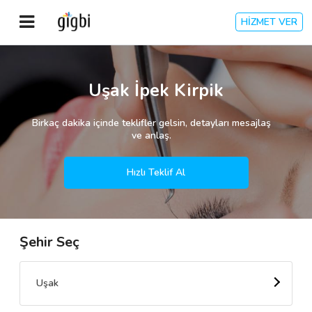
HİZMET VER
Anasayfa
Uşak İpek Kirpik
Giriş Yap
Birkaç dakika içinde teklifler gelsin, detayları mesajlaş
ve anlaş.
Kayıt Ol
Hızlı Teklif Al
Kategoriler
Şehir Seç
🎈
Biz Kimiz?
🧐
Nasıl Çalışır?
Uşak
🌟
Müşteri Değerlendirmeleri