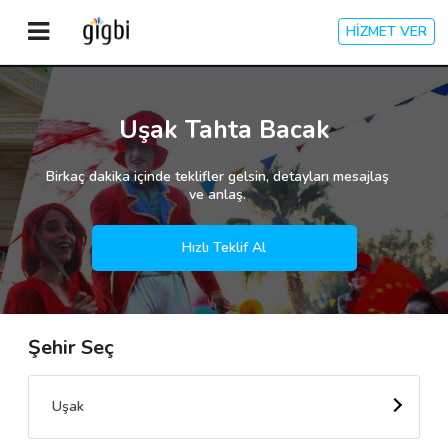
HİZMET VER
Anasayfa
Uşak Tahta Bacak
Giriş Yap
Birkaç dakika içinde teklifler gelsin, detayları mesajlaş
ve anlaş.
Kayıt Ol
Hızlı Teklif Al
Kategoriler
Şehir Seç
🎈
Biz Kimiz?
🧐
Nasıl Çalışır?
Uşak
🌟
Müşteri Değerlendirmeleri