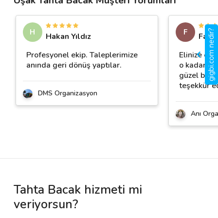
Uşak Tahta Bacak Müşteri Yorumları
H
F
gigbi.com nedir?
Hakan Yıldız
Fatm
Profesyonel ekip. Taleplerimize
Elinize em
anında geri dönüş yaptılar.
o kadar güz
güzel bir a
teşekkür e
DMS Organizasyon
Anı Org
Tahta Bacak hizmeti mi
veriyorsun?