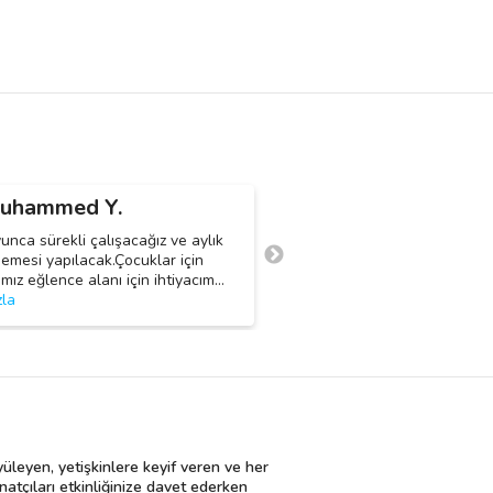
İsmail Akkılıç
uhammed Y.
Osman D.
O
unca sürekli çalışacağız ve aylık
Merhabalar Bayram süreci dah
mesi yapılacak.Çocuklar için
Ramazan ayı boyunca 34 gün b
mız eğlence alanı için ihtiyacım
…
çalışacağımız bir tahta bacak 
zla
daha fazla
yüleyen, yetişkinlere keyif veren ve her
natçıları etkinliğinize davet ederken