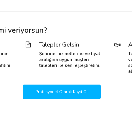
mi veriyorsun?
Talepler Gelsin
A
rının
Şehrine, hizmetlerine ve fiyat
T
i
aralığına uygun müşteri
v
filini
talepleri ile seni eşleştirelim.
s
al
Profesyonel Olarak Kayıt Ol