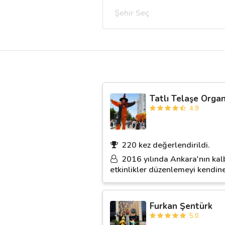
Şehir Seç
Destek
İletişim
Kariyer
Tatlı Telaşe Orga
Blog
4.9
220 kez değerlendirildi.
2016 yılında Ankara'nın kalb
etkinlikler düzenlemeyi kendine
Furkan Şentürk
5.0