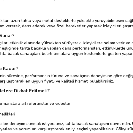
akılan uzun tahta veya metal desteklerle yüksekte yürüyebilmesini sağl
am vererek, dans ederek veya özel hareketler yaparak izleyicileri şaşırtı
 Sunar?
çılar, etkinlik alanında yüksekten yürüyerek, izleyicilere selam verir ve
r eşliğinde tahta bacakla yapılan dans performansları, etkinliklerde unu
ahta bacak sanatçıları, belirli temalara uygun kostümlerle gösteri yapar,
e Kadar?
rinin süresine, performansın türüne ve sanatçının deneyimine göre değiş
arşılaştırarak en uygun fiyatlı ve kaliteli hizmeti bulabilirsiniz.
elere Dikkat Edilmeli?
ormanslara ait referanslar ve videolar
ellikleri
alıcı bir deneyim sunmak istiyorsanız, tahta bacak sanatçısını davet ed
 fiyatları ve yorumları karşılaştırarak en iyi seçimi yapabilirsiniz. Gökyü