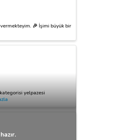
vermekteyim. 🎉 İşimi büyük bir
kategorisi yelpazesi
azla
hazır.