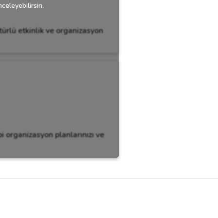
celeyebilirsin.
türlü etkinlik ve organizasyon
bi organizasyon planlarınızı ve