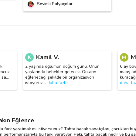
Sevimli Palyaçolar
Kamil V.
M
K
M
k,
2 yaşında oğlumun doğum günü. Onun
6 ay boy
çocuk
yaşlarında bebekler gelecek. Onların
maaş öde
k sa
…
eğleneceği şekilde bir organizasyon
kuracağı
istoyuruz.
…
daha fazla
daha fa
akın Eğlence
da fark yaratmak mı istiyorsunuz? Tahta bacak sanatçıları, çocukları bü
n performanslarıyla bu farkı yaratıyor. Peki, tahta bacak nedir ve bu sa