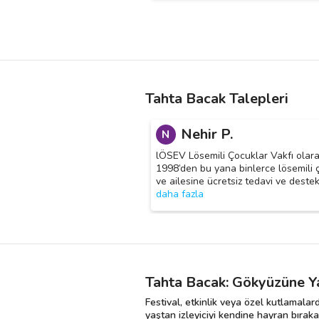
Tahta Bacak Talepleri
Nehir P.
N
lÖSEV Lösemili Çocuklar Vakfı olara
1998’den bu yana binlerce lösemili 
ve ailesine ücretsiz tedavi ve deste
daha fazla
Tahta Bacak: Gökyüzüne Y
Festival, etkinlik veya özel kutlamalar
yaştan izleyiciyi kendine hayran bıraka