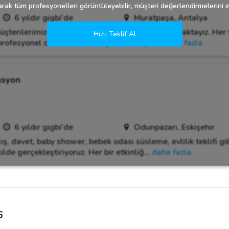
rak tüm profesyonelleri görüntüleyebilir, müşteri değerlendirmelerini in
6 yıldır gigbi'de
Muratpaşa, Antalya
üşterilerimize en iyi hizmeti sağlamak için çalışmaktayız. Her 
Hızlı Teklif Al
e profesyonel destek sunmak için buradayız.
…
daha fazla
asyon
6 yıldır gigbi'de
Odunpazarı, Eskişehir
ış, davet, baby shower, bebek odası süsleme, evlilik teklifi gi
ilde gerçekleştiriyoruz. Her bir etkinliğ
…
daha fazla
6