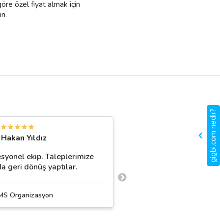
öre özel fiyat almak için
in.
gigbi.com nedir?
C
Hakan Yıldız
Ceylan Celik
syonel ekip. Taleplerimize
Çok kaliteli bir iletişim
a geri dönüş yaptılar.
konuda da yardımcı bir
organizasyon firması bo
ile devamı gelir umarım
MS Organizasyon
memnuniyet içeren fir