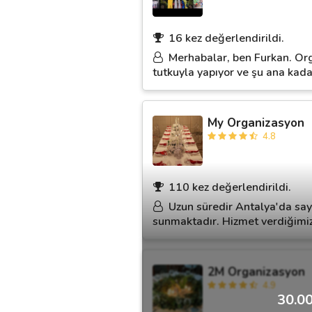
16 kez değerlendirildi.
Merhabalar, ben Furkan. Org
tutkuyla yapıyor ve şu ana ka
My Organizasyon
4.8
110 kez değerlendirildi.
Uzun süredir Antalya'da sayı
sunmaktadır. Hizmet verdiğimiz a
2M Organizasyon
4.9
30.00