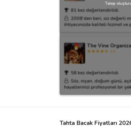
Talep oluştura
81 kez değerlendirildi.
2008'den beri, siz değerli m
ihtiyacınızda kaliteli hizmet v
The Vine Organiz
4.6
58 kez değerlendirildi.
Söz, nişan, doğum günü, açıl
hayallerinizi profesyonel bir şek
Tahta Bacak Fiyatları 202