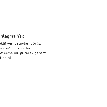
nlaşma Yap
eklif ver, detayları görüş,
ereceğin hizmetleri
özleşme oluşturarak garanti
tına al.