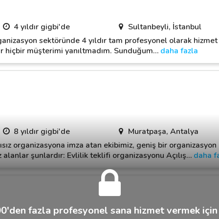
4 yıldır gigbi'de
Sultanbeyli, İstanbul
anizasyon sektöründe 4 yıldır tam profesyonel olarak hizmet 
dar hiçbir müşterimi yanıltmadım. Sunduğum
…
daha fazla
8 yıldır gigbi'de
Muratpaşa, Antalya
sız organizasyona imza atan ekibimiz, geniş bir organizasyon 
lanlar şunlardır: Evlilik teklifi organizasyonu Açılış
…
daha f
0'den fazla profesyonel sana hizmet vermek için 