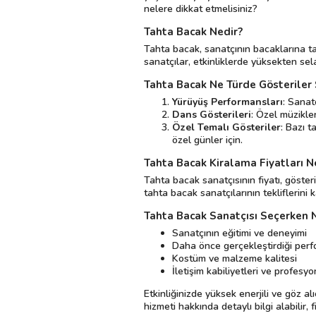
nelere dikkat etmelisiniz?
Tahta Bacak Nedir?
Tahta bacak, sanatçının bacaklarına t
sanatçılar, etkinliklerde yüksekten sel
Tahta Bacak Ne Türde Gösteriler
Yürüyüş Performansları
: Sanat
Dans Gösterileri
: Özel müzikle
Özel Temalı Gösteriler
: Bazı t
özel günler için.
Tahta Bacak Kiralama Fiyatları N
Tahta bacak sanatçısının fiyatı, göste
tahta bacak sanatçılarının tekliflerini k
Tahta Bacak Sanatçısı Seçerken N
Sanatçının eğitimi ve deneyimi
Daha önce gerçekleştirdiği perf
Kostüm ve malzeme kalitesi
İletişim kabiliyetleri ve profesyon
Etkinliğinizde yüksek enerjili ve göz 
hizmeti hakkında detaylı bilgi alabilir,