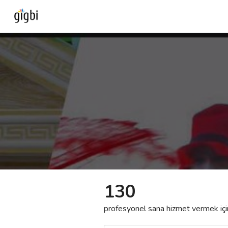
Anasayfa
Giriş Yap
Kayıt Ol
Kategoriler
🎈
Biz Kimiz?
130
🧐
Nasıl Çalışır?
profesyonel sana hizmet vermek için h
🌟
Müşteri Değerlendirmeleri