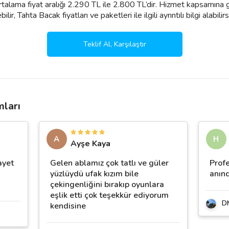
ortalama fiyat aralığı 2.290 TL ile 2.800 TL’dir. Hizmet kapsamına g
ir, Tahta Bacak fiyatları ve paketleri ile ilgili ayrıntılı bilgi alabilirs
Teklif Al, Karşılaştır
mları
A
H
Ayşe Kaya
ayet
Gelen ablamız çok tatlı ve güler
Profe
yüzlüydü ufak kızım bile
anınd
çekingenliğini bırakıp oyunlara
eşlik etti çok teşekkür ediyorum
D
kendisine