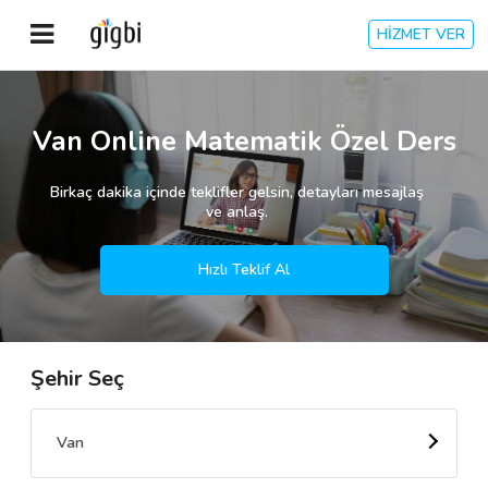
HİZMET VER
Anasayfa
Van Online Matematik Özel Ders
Giriş Yap
Birkaç dakika içinde teklifler gelsin, detayları mesajlaş
ve anlaş.
Kayıt Ol
Hızlı Teklif Al
Kategoriler
Şehir Seç
🎈
Biz Kimiz?
🧐
Nasıl Çalışır?
Van
🌟
Müşteri Değerlendirmeleri