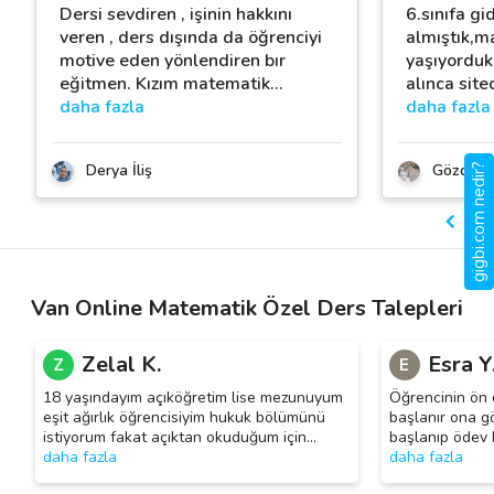
Dersi sevdiren , işinin hakkını
6.sınıfa gi
veren , ders dışında da öğrenciyi
almıştık,ma
motive eden yönlendiren bır
yaşıyorduk
eğitmen. Kızım matematik
…
alınca sit
daha fazla
daha fazla
Derya İliş
Gözde Nu
gigbi.com nedir?
Van Online Matematik Özel Ders Talepleri
Zelal K.
Esra Y
Z
E
18 yaşındayım açıköğretim lise mezunuyum
Öğrencinin ön 
eşit ağırlık öğrencisiyim hukuk bölümünü
başlanır ona g
istiyorum fakat açıktan okuduğum için
…
başlanıp ödev 
daha fazla
daha fazla