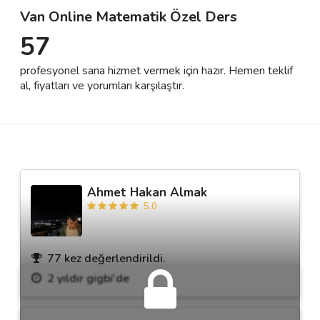
Van Online Matematik Özel Ders
57
Destek
profesyonel sana hizmet vermek için hazır. Hemen teklif
İletişim
al, fiyatları ve yorumları karşılaştır.
Kariyer
Blog
Ahmet Hakan Almak
5.0
77 kez değerlendirildi.
2 yıldır gigbi'de