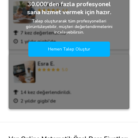
30.000'den fazla profesyonel
Yeliz Hoca
4.4
sana hizmet vermek için hazır.
Talep oluşturarak tüm profesyonelleri
görüntüleyebilir, müşteri değerlendirmelerini
inceleyebilirsin.
7 kez değerlendirildi.
1 yıldır gigbi'de
Hemen Talep Oluştur
Esra E.
5.0
14 kez değerlendirildi.
2 yıldır gigbi'de