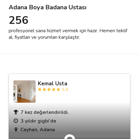
Adana Boya Badana Ustası
256
Destek
profesyonel sana hizmet vermek için hazır. Hemen teklif
İletişim
al, fiyatları ve yorumları karşılaştır.
Kariyer
Blog
Kemal Usta
5.0
7 kez değerlendirildi.
3 yıldır gigbi'de
Ceyhan, Adana