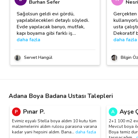
Burhan Sefer
Nesri
Sağolsun geldi evi gördü,
Gerçekten 
yapılabilecekleri detaylı söyledi.
kullanıyor
Evde yapılacak banyo, mutfak,
usta çalıştı
kapı boyama gibi farklı iş
…
Dekoratif 
daha fazla
daha fazla
Servet Hangül
Bilgin Öz
Adana Boya Badana Ustası Talepleri
Pınar P.
Ayşe Ç
P
A
Evimiz eşyalı Stella boya aldım 10 kutu tüm
2+1 100 m2 ev 
malzemelerini aldım rulosu parasına varana
Mevcut boya il
kadar yani hepsini aldım. Bana
…
daha fazla
Boya temiz du
taşınacağım
…