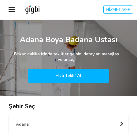
HİZMET VER
Anasayfa
Adana Boya Badana Ustası
Giriş Yap
Birkaç dakika içinde teklifler gelsin, detayları mesajlaş
ve anlaş.
Kayıt Ol
Hızlı Teklif Al
Kategoriler
Şehir Seç
🎈
Biz Kimiz?
🧐
Nasıl Çalışır?
Adana
🌟
Müşteri Değerlendirmeleri