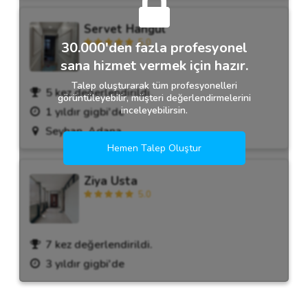
Servet Hangül
5.0
30.000'den fazla profesyonel
sana hizmet vermek için hazır.
Talep oluşturarak tüm profesyonelleri
5 kez değerlendirildi.
görüntüleyebilir, müşteri değerlendirmelerini
inceleyebilirsin.
1 yıldır gigbi'de
Seyhan, Adana
Hemen Talep Oluştur
Ziya Usta
5.0
7 kez değerlendirildi.
3 yıldır gigbi'de