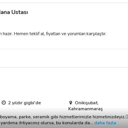
ana Ustası
azır. Hemen teklif al, fiyatları ve yorumları karşılaştır.
2 yıldır gigbi'de
Onikişubat,
Kahramanmaraş
oyama, parke, seramik gibi hizmetlerimizle hizmetinizdeyiz.👷‍♂
r yardıma ihtiyacınız olursa, bu konularda da
…
daha fazla