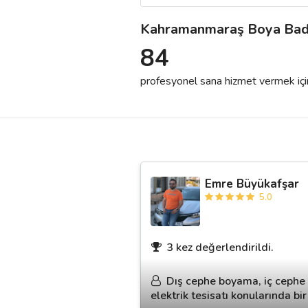
Kahramanmaraş Boya Bad
Destek
84
İletişim
profesyonel sana hizmet vermek için h
Kariyer
Blog
Emre Büyükafşar
5.0
3 kez değerlendirildi.
Dış cephe boyama, iç cephe b
elektrik tesisatı konularında bi