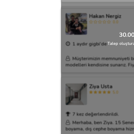
Hakan Nergiz
0.0
30.00
1 aydır gigbi'de
Talep oluştura
Müşterimizin memnuniyeti bizi
modelleri kendisine sunarız. Fiy
Ziya Usta
5.0
7 kez değerlendirildi.
Merhaba, ben Ziya. 15 Sened
boyama, dış cephe boyama hizm