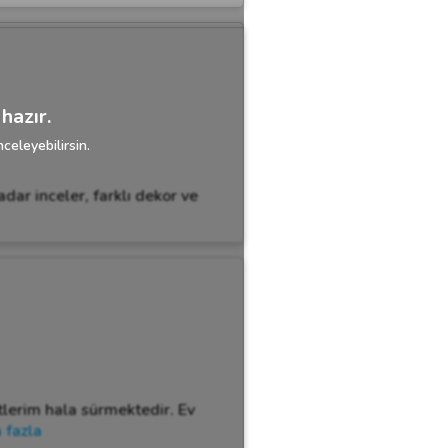
hazır.
celeyebilirsin.
dar inceler, farklı dekor ve
tlerim hala sürmektedir. Ev
 fazla