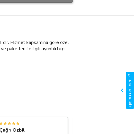
TL’dir. Hizmet kapsamına göre özel
aketleri ile ilgili ayrıntılı bilgi
gigbi.com nedir?
F
Çağrı Özbil
Fatma Ulusoy