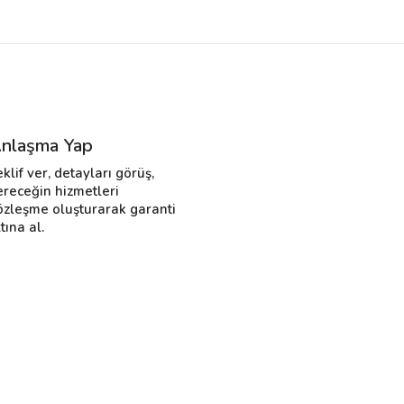
nlaşma Yap
eklif ver, detayları görüş,
ereceğin hizmetleri
özleşme oluşturarak garanti
tına al.