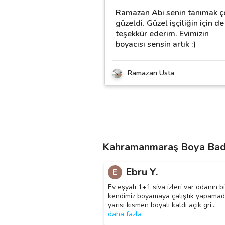
Ramazan Abi senin tanımak ç
güzeldi. Güzel işçiliğin için de
teşekkür ederim. Evimizin
boyacısı sensin artık :)
Ramazan Usta
Kahramanmaraş Boya Bada
Ebru Y.
E
Ev eşyalı 1+1 siva izleri var odanın bi
kendimiz boyamaya çalıştık yapamad
yarısı kısmen boyalı kaldı açık gri
…
daha fazla