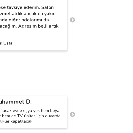
se tavsiye ederim. Salon
Tüm evimi boyattım, ter
hizmet aldık ancak en yakın
mis gibi oldu. Teşekkür 
da diğer odalarımı da
herkese öneriyorum.
acağım. Adresim belli artık
Alya Home Design
ri Usta
uhammet D.
M D.
M
ılacak evde eşya yok hem boya
Oda bomboş sadece boya yapı
k hem de TV ünitesi için duvarda
tarafı az zedelenme olduğu için
likler kapatılacak
yapılcak 5 metre kadar