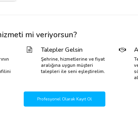
izmeti mi veriyorsun?
Talepler Gelsin
A
rının
Şehrine, hizmetlerine ve fiyat
T
i
aralığına uygun müşteri
v
filini
talepleri ile seni eşleştirelim.
s
al
Profesyonel Olarak Kayıt Ol