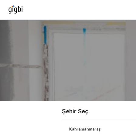
Anasayfa
Giriş Yap
Kayıt Ol
Kategoriler
🎈
Biz Kimiz?
Şehir Seç
🧐
Nasıl Çalışır?
Kahramanmaraş
🌟
Müşteri Değerlendirmeleri