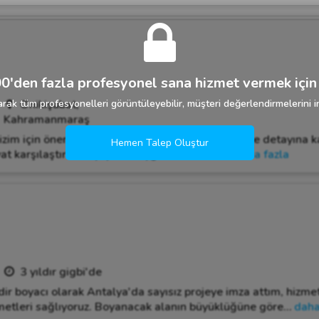
0'den fazla profesyonel sana hizmet vermek için 
rak tüm profesyonelleri görüntüleyebilir, müşteri değerlendirmelerini in
Onikişubat,
Kahramanmaraş
m için önemlidir. 😊 Bizden istediği işleri en ince detayına ka
Hemen Talep Oluştur
at karşılaştırması yaparak uygun ve kaliteli
…
daha fazla
3 yıldır gigbi'de
ir boyacı olarak Antalya'da sayısız projeye imza attım, hizme
etleri sağlıyoruz. Boyanacak alanın büyüklüğüne göre
…
daha