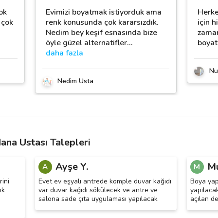
ok
Evimizi boyatmak istiyorduk ama
Herke
 çok
renk konusunda çok kararsızdık.
için 
Nedim bey keşif esnasında bize
zaman
öyle güzel alternatifler
…
boyat
daha fazla
Nu
Nedim Usta
na Ustası Talepleri
Ayşe Y.
M
A
M
rini
Evet ev eşyalı antrede komple duvar kağıdı
Boya yap
ık
var duvar kağıdı sökülecek ve antre ve
yapılaca
salona sade çıta uygulaması yapılacak
açılan de