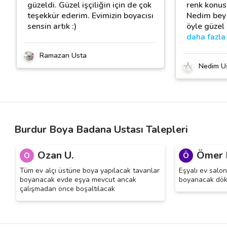
güzeldi. Güzel işçiliğin için de çok
renk konus
teşekkür ederim. Evimizin boyacısı
Nedim bey 
sensin artık :)
öyle güzel 
daha fazla
Ramazan Usta
Nedim U
Burdur Boya Badana Ustası Talepleri
Ozan U.
Ömer 
O
Ö
Tüm ev alçı üstüne boya yapılacak tavanlar
Eşyalı ev salon
boyanacak evde eşya mevcut ancak
boyanacak dökü
çalışmadan önce boşaltılacak