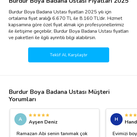
Burdur Boya Badana Ustası Fiyatları 2025
Burdur Boya Badana Ustası fiyatları 2025 yılı için
ortalama fiyat aralığı 6.670 TL ile 8.160 TL’dir. Hizmet
kapsamına göre özel fiyat almak için profesyonellerimiz
ile iletişime geçebilir, Burdur Boya Badana Ustası fiyatları
ve paketleri ile ilgili ayrıntılı bilgi alabilirsin.
Teklif Al, Karşılaştır
Burdur Boya Badana Ustası Müşteri
Yorumları
A
H
Ayşen Deniz
Hand
Ramazan Abi senin tanımak çok
Evimizi bo