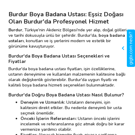
Burdur Boya Badana Ustası: Eşsiz Doğası
Olan Burdur'da Profesyonel Hizmet
Burdur
, Türkiye'nin Akdeniz Bölgesi'nde yer alıp, doğal gölleri
gigbi.com nedir?
ve tarihi dokusuyla ünlü bir şehirdir. Burdur'da,
boya badana
ustaları
, konutları ve iş yerlerini modern ve estetik bir
görünüme kavuşturuyor.
Burdur'da Boya Badana Ustası Seçenekleri ve
Fiyatlar
Burdur'da boya badana ustası fiyatları, işin özelliklerine,
ustanın deneyimine ve kullanılan malzemenin kalitesine bağlı
olarak değişkenlik gösterebilir. Burdur'da uygun fiyatlı ve
kaliteli boya badana hizmeti seçenekleri bulunmaktadır.
Burdur'da Doğru Boya Badana Ustası Nasıl Bulunur?
Deneyim ve Uzmanlık:
Ustaların deneyimi, işin
kalitesini direkt etkiler. Bu nedenle deneyimli bir usta
seçmek önemlidir.
Önceki İşlerin Referansları:
Ustanın önceki işlerini
incelemek ve referanslarına göz atmak doğru bir karar
vermenize yardımcı olabilir.
Fiyatlar:
Alınacak hizmetin fiyatı, piyasa şartlarına