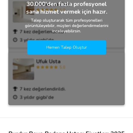
30.000'den fazla profesyonel
Ramazan Usta
5.0
sana hizmet vermek için hazır.
Talep oluşturarak tüm profesyonelleri
görüntüleyebilir, müşteri değerlendirmelerini
inceleyebilirsin.
7 kez değerlendirildi.
3 yıldır gigbi'de
Hemen Talep Oluştur
Ufuk Usta
5.0
7 kez değerlendirildi.
3 yıldır gigbi'de