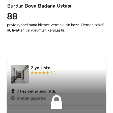
Burdur Boya Badana Ustası
88
Destek
profesyonel sana hizmet vermek için hazır. Hemen teklif
İletişim
al, fiyatları ve yorumları karşılaştır.
Kariyer
Blog
Ziya Usta
5.0
7 kez değerlendirildi.
3 yıldır gigbi'de