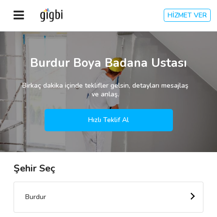
HİZMET VER
Anasayfa
Burdur Boya Badana Ustası
Giriş Yap
Birkaç dakika içinde teklifler gelsin, detayları mesajlaş
ve anlaş.
Kayıt Ol
Hızlı Teklif Al
Kategoriler
Şehir Seç
🎈
Biz Kimiz?
🧐
Nasıl Çalışır?
Burdur
🌟
Müşteri Değerlendirmeleri