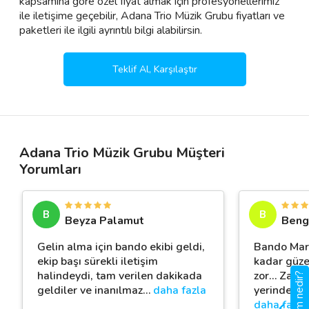
kapsamına göre özel fiyat almak için profesyonellerimiz
ile iletişime geçebilir, Adana Trio Müzik Grubu fiyatları ve
paketleri ile ilgili ayrıntılı bilgi alabilirsin.
Teklif Al, Karşılaştır
Adana Trio Müzik Grubu Müşteri
Yorumları
B
B
Beyza Palamut
Beng
Gelin alma için bando ekibi geldi,
Bando Mari
ekip başı sürekli iletişim
kadar güze
halindeydi, tam verilen dakikada
zor… Zaten
gigbi.com nedir?
geldiler ve inanılmaz
…
daha fazla
yerinden çı
daha fazla