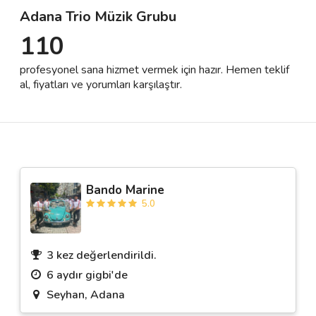
Adana Trio Müzik Grubu
110
Destek
profesyonel sana hizmet vermek için hazır. Hemen teklif
İletişim
al, fiyatları ve yorumları karşılaştır.
Kariyer
Blog
Bando Marine
5.0
3 kez değerlendirildi.
6 aydır gigbi'de
Seyhan, Adana