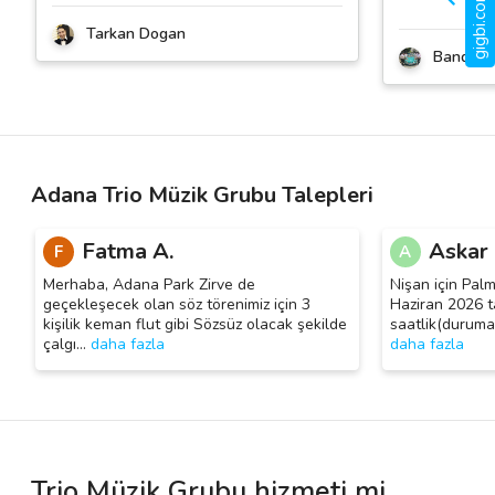
Tarkan Dogan
Bando M
Adana Trio Müzik Grubu Talepleri
Fatma A.
Askar I
F
A
Merhaba, Adana Park Zirve de
Nişan için Pa
geçekleşecek olan söz törenimiz için 3
Haziran 2026 ta
kişilik keman flut gibi Sözsüz olacak şekilde
saatlik(duruma
çalgı
…
daha fazla
daha fazla
Trio Müzik Grubu hizmeti mi