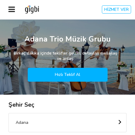
HİZMET VER
Anasayfa
Adana Trio Müzik Grubu
Giriş Yap
Birkaç dakika içinde teklifler gelsin, detayları mesajlaş
ve anlaş.
Kayıt Ol
Hızlı Teklif Al
Kategoriler
Şehir Seç
🎈
Biz Kimiz?
🧐
Nasıl Çalışır?
Adana
🌟
Müşteri Değerlendirmeleri