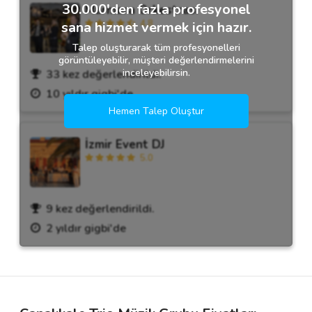
30.000'den fazla profesyonel
Marmara Orkestrası
4.8
sana hizmet vermek için hazır.
Talep oluşturarak tüm profesyonelleri
görüntüleyebilir, müşteri değerlendirmelerini
inceleyebilirsin.
33 kez değerlendirildi.
10 yıldır gigbi'de
Hemen Talep Oluştur
İzmir Event DJ
5.0
9 kez değerlendirildi.
2 yıldır gigbi'de