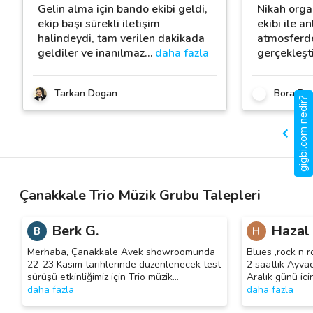
Gelin alma için bando ekibi geldi,
Nikah orga
ekip başı sürekli iletişim
ekibi ile an
halindeydi, tam verilen dakikada
atmosferde
geldiler ve inanılmaz
…
daha fazla
gerçekleşti
Tarkan Dogan
Bora B.
gigbi.com nedir?
Çanakkale Trio Müzik Grubu Talepleri
Berk G.
Hazal 
B
H
Merhaba, Çanakkale Avek showroomunda
Blues ,rock n r
22-23 Kasım tarihlerinde düzenlenecek test
2 saatlik Ayva
sürüşü etkinliğimiz için Trio müzik
…
Aralık günü ici
daha fazla
daha fazla