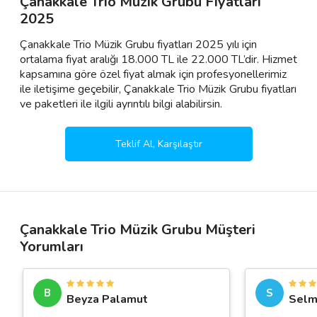
Çanakkale Trio Müzik Grubu Fiyatları
2025
Çanakkale Trio Müzik Grubu fiyatları 2025 yılı için
ortalama fiyat aralığı 18.000 TL ile 22.000 TL’dir. Hizmet
kapsamına göre özel fiyat almak için profesyonellerimiz
ile iletişime geçebilir, Çanakkale Trio Müzik Grubu fiyatları
ve paketleri ile ilgili ayrıntılı bilgi alabilirsin.
Teklif Al, Karşılaştır
Çanakkale Trio Müzik Grubu Müşteri
Yorumları
B
S
Beyza Palamut
Selm