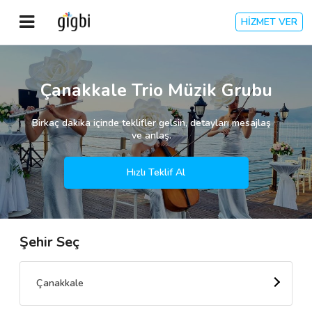
HİZMET VER
Anasayfa
Çanakkale Trio Müzik Grubu
Giriş Yap
Birkaç dakika içinde teklifler gelsin, detayları mesajlaş
ve anlaş.
Kayıt Ol
Hızlı Teklif Al
Kategoriler
Şehir Seç
🎈
Biz Kimiz?
🧐
Nasıl Çalışır?
Çanakkale
🌟
Müşteri Değerlendirmeleri