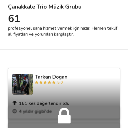
Çanakkale Trio Müzik Grubu
61
Destek
profesyonel sana hizmet vermek için hazır. Hemen teklif
İletişim
al, fiyatları ve yorumları karşılaştır.
Kariyer
Blog
Tarkan Dogan
5.0
161 kez değerlendirildi.
4 yıldır gigbi'de