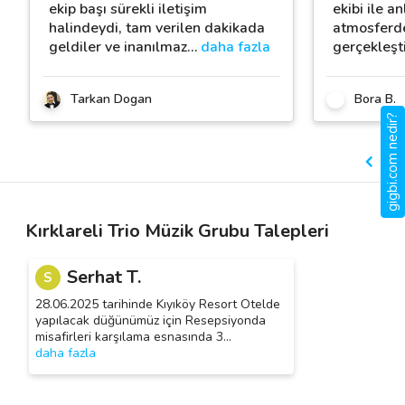
ekip başı sürekli iletişim
ekibi ile an
halindeydi, tam verilen dakikada
atmosferde
geldiler ve inanılmaz
…
daha fazla
gerçekleşti
Tarkan Dogan
Bora B.
gigbi.com nedir?
Kırklareli Trio Müzik Grubu Talepleri
Serhat T.
S
28.06.2025 tarihinde Kıyıköy Resort Otelde
yapılacak düğünümüz için Resepsiyonda
misafirleri karşılama esnasında 3
…
daha fazla