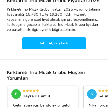
Kırklareli Trio Müzik Grubu Fiyatları 2025
Kırklareli Trio Müzik Grubu fiyatları 2025 yılı için ortalama
fiyat aralığı 15.760 TL ile 19.260 TL’dir. Hizmet
kapsamına göre özel fiyat almak için profesyonellerimiz
ile iletişime geçebilir, Kırklareli Trio Müzik Grubu fiyatları
ve paketleri ile ilgili ayrıntılı bilgi alabilirsin.
Teklif Al, Karşılaştır
Kırklareli Trio Müzik Grubu Müşteri
Yorumları
B
S
Beyza Palamut
Selm
Gelin alma için bando ekibi geldi,
Nikah orga