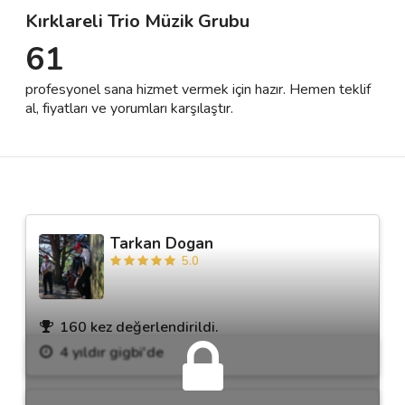
Kırklareli Trio Müzik Grubu
61
Destek
profesyonel sana hizmet vermek için hazır. Hemen teklif
İletişim
al, fiyatları ve yorumları karşılaştır.
Kariyer
Blog
Tarkan Dogan
5.0
160 kez değerlendirildi.
4 yıldır gigbi'de