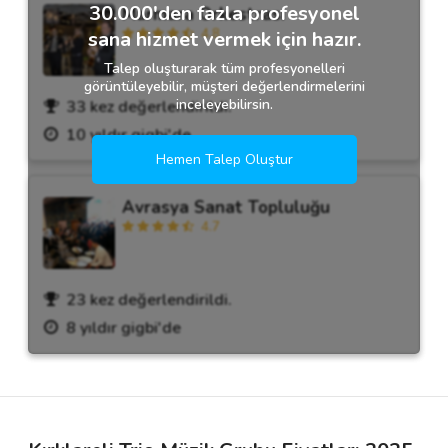
30.000'den fazla profesyonel
Marmara Orkestrası
4.8
sana hizmet vermek için hazır.
Talep oluşturarak tüm profesyonelleri
görüntüleyebilir, müşteri değerlendirmelerini
inceleyebilirsin.
33 kez değerlendirildi.
10 yıldır gigbi'de
Hemen Talep Oluştur
Avrasya Sanat Topluluğu
4.7
23 kez değerlendirildi.
8 yıldır gigbi'de