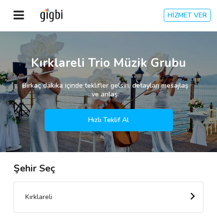
HİZMET VER
Anasayfa
Kırklareli Trio Müzik Grubu
Giriş Yap
Birkaç dakika içinde teklifler gelsin, detayları mesajlaş
ve anlaş.
Kayıt Ol
Hızlı Teklif Al
Kategoriler
Şehir Seç
🎈
Biz Kimiz?
🧐
Nasıl Çalışır?
Kırklareli
🌟
Müşteri Değerlendirmeleri