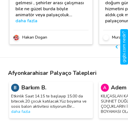
gelmesi , şehirler arası çalışması
doğum gün
bile ne güzel burda böyle
hizmetini 
animatör veya palyaçoluk
…
aldık.çok 
daha fazla
palyaçonu
gigbi.com nedir?
Hakan Dogan
Murat E.
Afyonkarahisar Palyaço Talepleri
Barkım B.
Adem 
B
A
Etkinlik Saat 14.15 te başlayıp 15.00 da
KILIÇASLAN 
bitecek.20 çocuk katılacak.Yüz boyama ve
SÜNNET DÜĞÜ
sosis balon aktivitesi istiyorum.Bir
…
ÇOÇUKLARIN 
daha fazla
BOYAMASI OLA