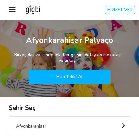
HİZMET VER
Anasayfa
Afyonkarahisar Palyaço
Giriş Yap
Birkaç dakika içinde teklifler gelsin, detayları mesajlaş
ve anlaş.
Kayıt Ol
Hızlı Teklif Al
Kategoriler
Şehir Seç
🎈
Biz Kimiz?
🧐
Nasıl Çalışır?
Afyonkarahisar
🌟
Müşteri Değerlendirmeleri