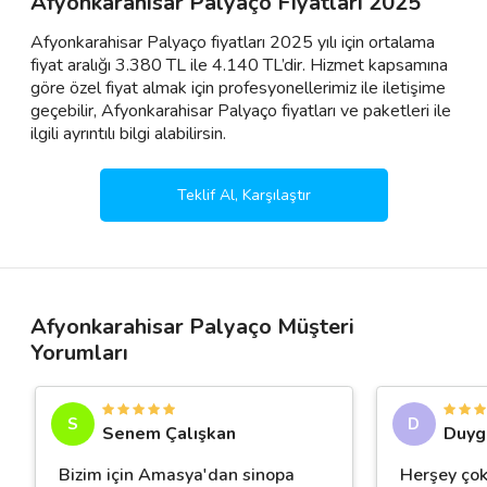
Afyonkarahisar Palyaço Fiyatları 2025
Afyonkarahisar Palyaço fiyatları 2025 yılı için ortalama
fiyat aralığı 3.380 TL ile 4.140 TL’dir. Hizmet kapsamına
göre özel fiyat almak için profesyonellerimiz ile iletişime
geçebilir, Afyonkarahisar Palyaço fiyatları ve paketleri ile
ilgili ayrıntılı bilgi alabilirsin.
Teklif Al, Karşılaştır
Afyonkarahisar Palyaço Müşteri
Yorumları
S
D
Senem Çalışkan
Duyg
Bizim için Amasya'dan sinopa
Herşey çok