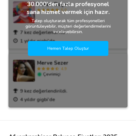
30.000'den fazla profesyonel
Hakan Dogan
5.0
sana hizmet vermek için hazır.
Talep oluşturarak tüm profesyonelleri
görüntüleyebilir, müşteri değerlendirmelerini
inceleyebilirsin.
7 kez değerlendirildi.
1 yıldır gigbi'de
Hemen Talep Oluştur
Merve Sezer
4.9
Çevrimiçi
9 kez değerlendirildi.
4 yıldır gigbi'de