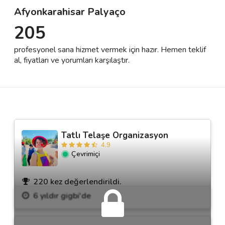
Afyonkarahisar Palyaço
205
Destek
profesyonel sana hizmet vermek için hazır. Hemen teklif
İletişim
al, fiyatları ve yorumları karşılaştır.
Kariyer
Blog
Tatlı Telaşe Organizasyon
4.9
Çevrimiçi
220 kez değerlendirildi.
6 yıldır gigbi'de