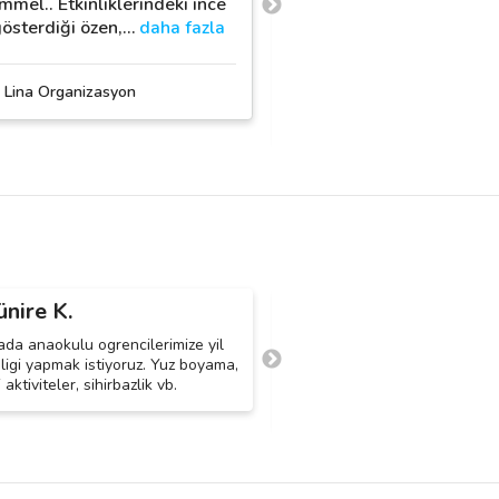
mel.. Etkinliklerindeki ince
gösterisi ve çocuklar içi
gösterdiği özen,
…
daha fazla
kurdukları Survivor par
daha fazla
 Lina Organizasyon
Mie Organizasyon
nire K.
Hüseyin A.
H
ada anaokulu ogrencilerimize yil
Açık havada olacak. Yüz boya
ligi yapmak istiyoruz. Yuz boyama,
konusunda iyi olacak. Yüz bo
aktiviteler, sihirbazlik vb.
malzemeleri çocukların sağlığı
vermeyecek.