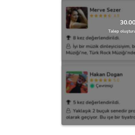
Merve Sezer
4.9
30.00
Talep oluştura
8 kez değerlendirildi.
İyi bir müzik dinleyicisiyim
Müziği'ne, Türk Rock Müziği'nd
Hakan Dogan
5.0
Çevrimiçi
5 kez değerlendirildi.
Yaklaşık 2 buçuk senedir pr
olarak geçiyor. Bu işe bir tiya