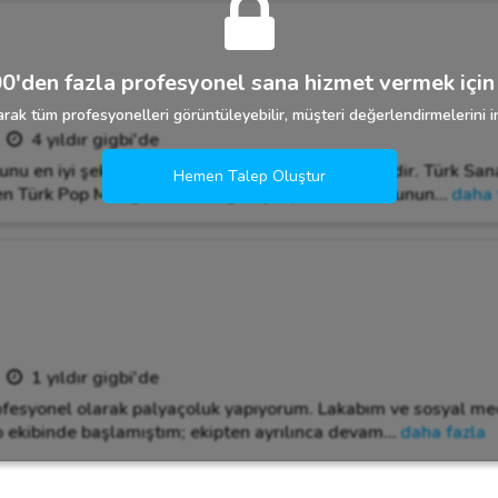
0'den fazla profesyonel sana hizmet vermek için 
rak tüm profesyonelleri görüntüleyebilir, müşteri değerlendirmelerini in
4 yıldır gigbi'de
, bunu en iyi şekilde hissedebileceğiniz yer sahnemdir. Türk Sa
Hemen Talep Oluştur
en Türk Pop Müziği'ne kadar geniş repertuvarım bunun
…
daha 
1 yıldır gigbi'de
ofesyonel olarak palyaçoluk yapıyorum. Lakabım ve sosyal me
tro ekibinde başlamıştım; ekipten ayrılınca devam
…
daha fazla