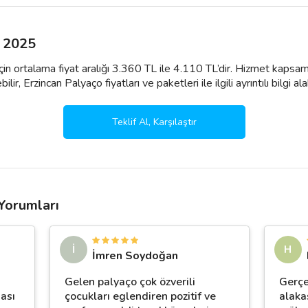
ı 2025
için ortalama fiyat aralığı 3.360 TL ile 4.110 TL’dir. Hizmet kapsam
ir, Erzincan Palyaço fiyatları ve paketleri ile ilgili ayrıntılı bilgi alab
Teklif Al, Karşılaştır
Yorumları
İ
H
İmren Soydoğan
Gelen palyaço çok özverili
Gerçe
ması
çocukları eglendiren pozitif ve
alaka