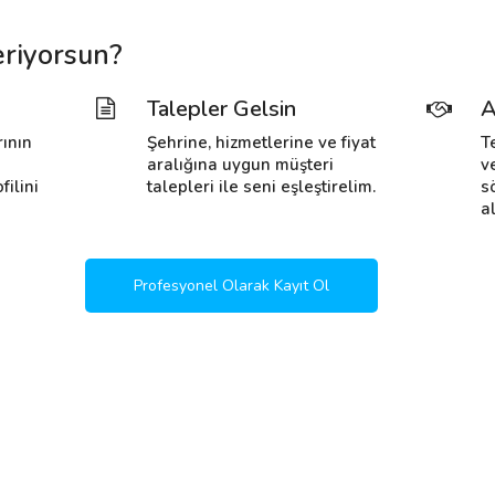
eriyorsun?
Talepler Gelsin
A
rının
Şehrine, hizmetlerine ve fiyat
T
i
aralığına uygun müşteri
v
filini
talepleri ile seni eşleştirelim.
s
al
Profesyonel Olarak Kayıt Ol