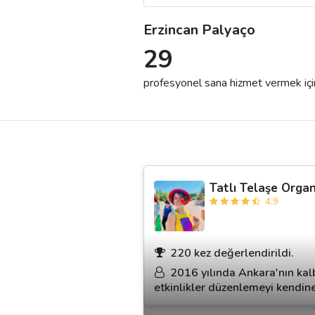
Erzincan Palyaço
Destek
29
İletişim
profesyonel sana hizmet vermek için h
Kariyer
Blog
Tatlı Telaşe Orga
4.9
220 kez değerlendirildi.
2016 yılında Ankara'nın kalb
etkinlikler düzenlemeyi kendine