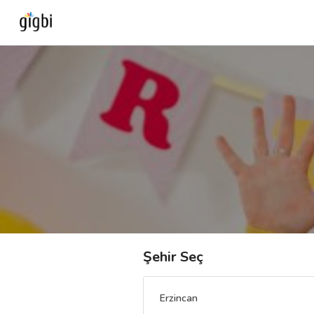
Anasayfa
Giriş Yap
Kayıt Ol
Kategoriler
🎈
Biz Kimiz?
Şehir Seç
🧐
Nasıl Çalışır?
Erzincan
🌟
Müşteri Değerlendirmeleri