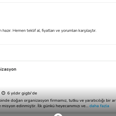
azır. Hemen teklif al, fiyatları ve yorumları karşılaştır.
nizasyon
6 yıldır gigbi'de
inde doğan organizasyon firmamız, tutku ve yaratıcılığı bir ara
 misyon edinmiştir. İlk günkü heyecanımızı ve
…
daha fazla