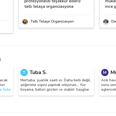
profesyoneldi teşekkür ederiz
mükem
tatlı telaşa organizasyona
ince 
Tatlı Telaşe Organizasyon
De
i
Tuba S.
Mü
T
M
acak.
Merhaba, şuanlik saati vs. Daha belli değil,
Acik hav
lon
yeğenime süpriz yapmak istiyorum... Yüz
sonu sen
a fazla
boyama, ballon gösteri vs olabilir Saygilar
eglenceli 