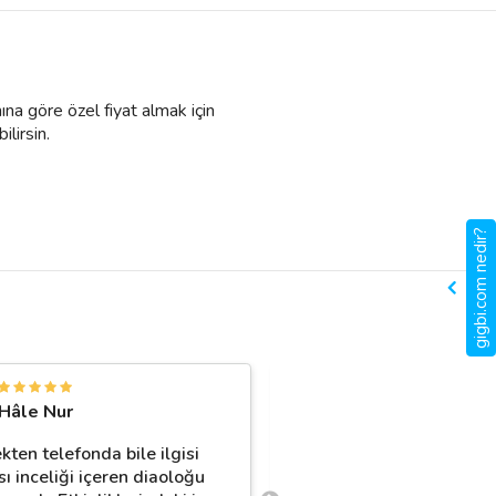
ına göre özel fiyat almak için
ilirsin.
gigbi.com nedir?
D
Hâle Nur
Didar Kabala
kten telefonda bile ilgisi
Cem beyin hizmetinden 
sı inceliği içeren diaoloğu
memnun kaldık özellikle 