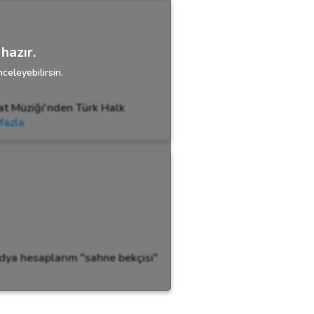
hazır.
celeyebilirsin.
nat Müziği'nden Türk Halk
fazla
dya hesaplarım "sahne bekçisi"