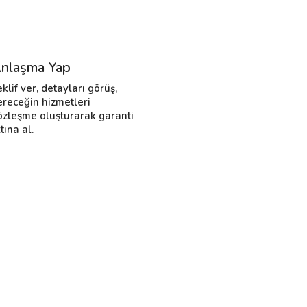
nlaşma Yap
eklif ver, detayları görüş,
ereceğin hizmetleri
özleşme oluşturarak garanti
tına al.