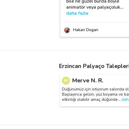
bile ne güzel burda böyle
animatör veya palyaçoluk
…
daha fazla
Hakan Dogan
Erzincan Palyaço Talepler
Merve N. R.
M
Düğünümüz için istiyorum salonda ol
Başlayınca gelsin, yüz boyama ve ba
etkinliği olabilir amaç düğünde
…
dah