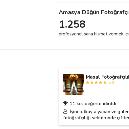
Amasya Düğün Fotoğrafçı
Destek
1.258
İletişim
profesyonel sana hizmet vermek için h
Kariyer
Blog
Masal Fotoğrafçılı
5.0
11 kez değerlendirildi.
İşini tutkuyla yapan ve güle
fotoğrafçılığı sektöründe çiftl