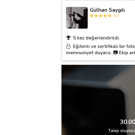
Gülhan Saygılı
5.0
5 kez değerlendirildi.
Eğitimli ve sertifikalı bir f
memnuniyet duyarız. 📷 Ekip arka
30.00
Talep oluştura