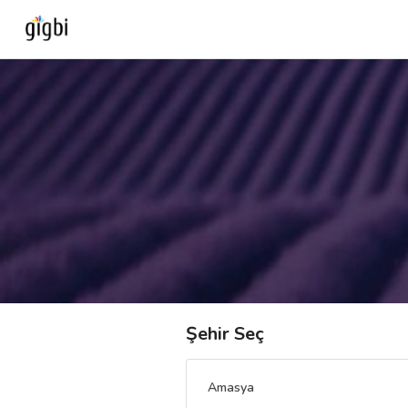
Anasayfa
Giriş Yap
Kayıt Ol
Kategoriler
🎈
Biz Kimiz?
Şehir Seç
🧐
Nasıl Çalışır?
Amasya
🌟
Müşteri Değerlendirmeleri