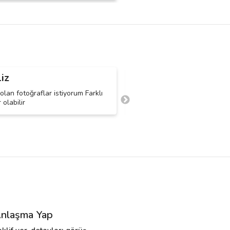
liz
Rümeysa O.
R
olan fotoğraflar istiyorum Farklı
Düğün için fotoğraf çekimi, düğ
olabilir
hizmeti aramaktayım.
nlaşma Yap