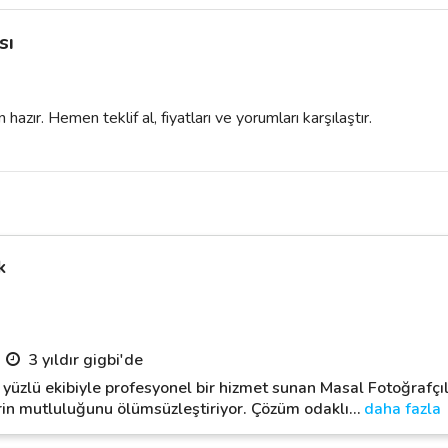
sı
azır. Hemen teklif al, fiyatları ve yorumları karşılaştır.
k
3 yıldır gigbi'de
r yüzlü ekibiyle profesyonel bir hizmet sunan Masal Fotoğrafçı
erin mutluluğunu ölümsüzleştiriyor. Çözüm odaklı
…
daha fazla