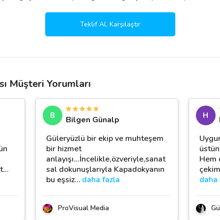
Teklif Al, Karşılaştır
ı Müşteri Yorumları
B
H
Bilgen Günalp
Güleryüzlü bir ekip ve muhteşem
Uygun
ün
bir hizmet
üstünd
anlayışı...İncelikle,özveriyle,sanat
Hem d
t
…
sal dokunuşlarıyla Kapadokyanın
çekim
bu eşsiz
…
daha fazla
daha 
ProVisual Media
Gül