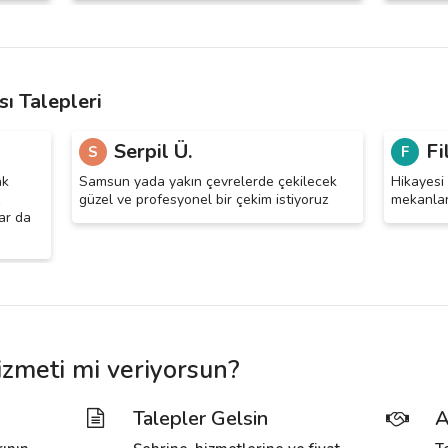
ı Talepleri
Serpil Ü.
Fi
S
F
ak
Samsun yada yakın çevrelerde çekilecek
Hikayesi 
güzel ve profesyonel bir çekim istiyoruz
mekanlar 
ar da
izmeti mi veriyorsun?
Talepler Gelsin
A