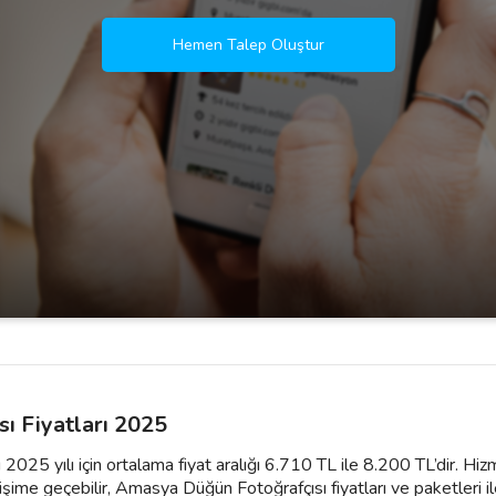
Hemen Talep Oluştur
ı Fiyatları 2025
2025 yılı için ortalama fiyat aralığı 6.710 TL ile 8.200 TL’dir. Hi
şime geçebilir, Amasya Düğün Fotoğrafçısı fiyatları ve paketleri ile ilgi