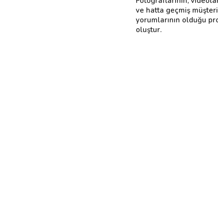
Fotoğraflarının, videola
ve hatta geçmiş müşter
yorumlarının olduğu pro
oluştur.