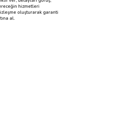
eklif ver, detayları görüş,
ereceğin hizmetleri
özleşme oluşturarak garanti
tına al.