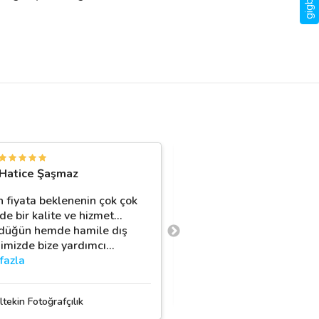
S
Hatice Şaşmaz
Sinem Ağır
 fiyata beklenenin çok çok
Hem nişan hem düğün r
e bir kalite ve hizmet...
çektirdik cok eylenceli g
üğün hemde hamile dış
tavsiye üzerine tuttuk si
imizde bize yardımcı
…
herkeze de tavsiye eder
fazla
İsmail B.
tekin Fotoğrafçılık