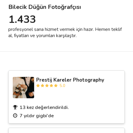
Bilecik Düğün Fotoğrafçısı
1.433
Destek
profesyonel sana hizmet vermek için hazır. Hemen teklif
İletişim
al, fiyatları ve yorumları karşılaştır.
Kariyer
Blog
Prestij Kareler Photography
5.0
13 kez değerlendirildi.
7 yıldır gigbi'de