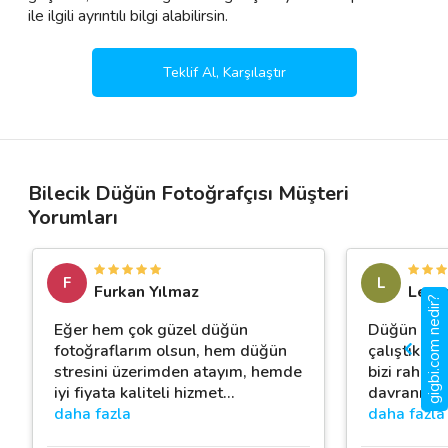
ile ilgili ayrıntılı bilgi alabilirsin.
Teklif Al, Karşılaştır
Bilecik Düğün Fotoğrafçısı Müşteri
Yorumları
F
L
Furkan Yılmaz
Leven
gigbi.com nedir?
Eğer hem çok güzel düğün
Düğün dış ç
fotoğraflarım olsun, hem düğün
çalıştık. E
stresini üzerimden atayım, hemde
bizi rahat 
iyi fiyata kaliteli hizmet
…
davranışlar
daha fazla
daha fazla