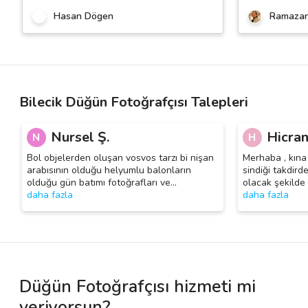
Hasan Dögen
Ramazan
Bilecik Düğün Fotoğrafçısı Talepleri
Nursel Ş.
Hicran
N
H
Bol objelerden oluşan vosvos tarzı bi nişan
Merhaba , kına
arabısının olduğu helyumlu balonların
sindiği takdird
olduğu gün batımı fotoğrafları ve
…
olacak şekilde
daha fazla
daha fazla
Düğün Fotoğrafçısı hizmeti mi
veriyorsun?