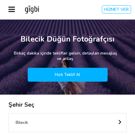
HİZMET VER
Anasayfa
Bilecik Düğün Fotoğrafçısı
Giriş Yap
Birkaç dakika içinde teklifler gelsin, detayları mesajlaş
ve anlaş.
Kayıt Ol
Hızlı Teklif Al
Kategoriler
Şehir Seç
🎈
Biz Kimiz?
🧐
Nasıl Çalışır?
Bilecik
🌟
Müşteri Değerlendirmeleri