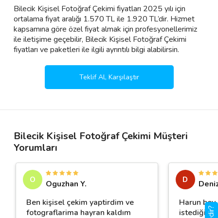
Bilecik Kişisel Fotoğraf Çekimi fiyatları 2025 yılı için
ortalama fiyat aralığı 1.570 TL ile 1.920 TL’dir. Hizmet
kapsamına göre özel fiyat almak için profesyonellerimiz
ile iletişime geçebilir, Bilecik Kişisel Fotoğraf Çekimi
fiyatları ve paketleri ile ilgili ayrıntılı bilgi alabilirsin.
Teklif Al, Karşılaştır
Bilecik Kişisel Fotoğraf Çekimi Müşteri
Yorumları
O
D
Oguzhan Y.
Deniz
Ben kişisel çekim yaptirdim ve
Harun bey 
fotograflarima hayran kaldım
istediğimi