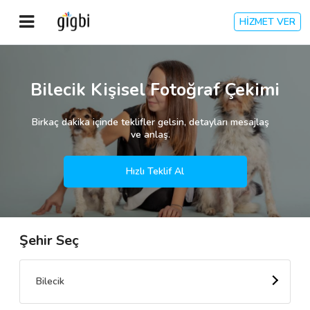
HİZMET VER
Anasayfa
Bilecik Kişisel Fotoğraf Çekimi
Giriş Yap
Birkaç dakika içinde teklifler gelsin, detayları mesajlaş
ve anlaş.
Kayıt Ol
Hızlı Teklif Al
Kategoriler
Şehir Seç
🎈
Biz Kimiz?
🧐
Nasıl Çalışır?
Bilecik
🌟
Müşteri Değerlendirmeleri