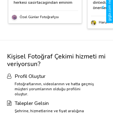
gigbi.com nedir?
herkesi sasirtacagindan eminim
dinledi, ken
öneriler ve
Özel Günler Fotoğrafçısı
Harun A.
Kişisel Fotoğraf Çekimi hizmeti mi
veriyorsun?
Profil Oluştur
Fotoğraflarının, videolarının ve hatta geçmiş
müşteri yorumlarının olduğu profilini
oluştur.
Talepler Gelsin
Şehrine, hizmetlerine ve fiyat aralığına