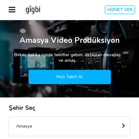
HİZMET VER
Anasayfa
Amasya Video Prodüksiyon
Giriş Yap
Birkaç dakika içinde teklifler gelsin, detayları mesajlaş
ve anlaş.
Kayıt Ol
Hızlı Teklif Al
Kategoriler
Şehir Seç
🎈
Biz Kimiz?
🧐
Nasıl Çalışır?
Amasya
🌟
Müşteri Değerlendirmeleri