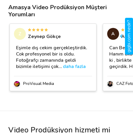
Amasya Video Prodüksiyon Müşteri
Yorumları
gigbi.com nedir?
Z
A
Zeynep Gökçe
Aylin
Eşimle dış cekim gerçekleştirdik.
Can Bey ve
Cok profesyonel bir is oldu.
Hanım okada
Fotoğrafçı zamanında geldi
ki , birlik
bizimle iletişimi çok
…
daha fazla
geçirdik. 
ProVisual Media
CAZ Fot
Video Prodüksiyon hizmeti mi