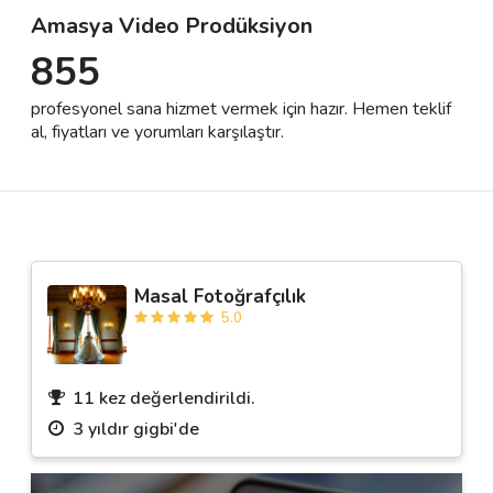
Amasya Video Prodüksiyon
855
Destek
profesyonel sana hizmet vermek için hazır. Hemen teklif
İletişim
al, fiyatları ve yorumları karşılaştır.
Kariyer
Blog
Masal Fotoğrafçılık
5.0
11 kez değerlendirildi.
3 yıldır gigbi'de