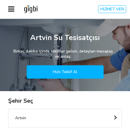
HİZMET VER
Anasayfa
Artvin Su Tesisatçısı
Giriş Yap
Birkaç dakika içinde teklifler gelsin, detayları mesajlaş
ve anlaş.
Kayıt Ol
Hızlı Teklif Al
Kategoriler
Şehir Seç
🎈
Biz Kimiz?
🧐
Nasıl Çalışır?
Artvin
🌟
Müşteri Değerlendirmeleri