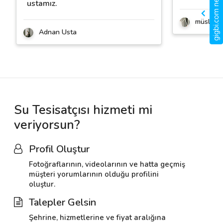
gigbi.com nedir?
ustamız.
müslüm 
Adnan Usta
Su Tesisatçısı hizmeti mi
veriyorsun?
Profil Oluştur
Fotoğraflarının, videolarının ve hatta geçmiş
müşteri yorumlarının olduğu profilini
oluştur.
Talepler Gelsin
Şehrine, hizmetlerine ve fiyat aralığına