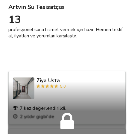
Artvin Su Tesisatçısı
13
Destek
profesyonel sana hizmet vermek için hazır. Hemen teklif
İletişim
al, fiyatları ve yorumları karşılaştır.
Kariyer
Blog
Ziya Usta
5.0
7 kez değerlendirildi.
2 yıldır gigbi'de