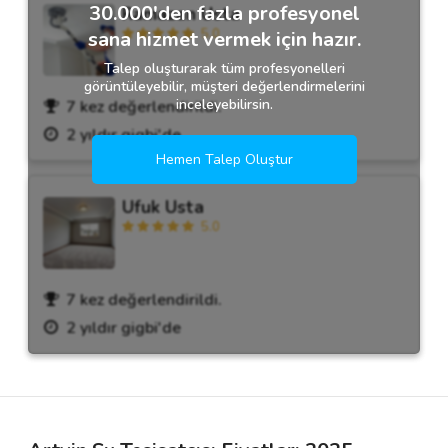
30.000'den fazla profesyonel
Ramazan Usta
5.0
sana hizmet vermek için hazır.
Talep oluşturarak tüm profesyonelleri
görüntüleyebilir, müşteri değerlendirmelerini
inceleyebilirsin.
7 kez değerlendirildi.
2 yıldır gigbi'de
Hemen Talep Oluştur
Ufuk Usta
5.0
7 kez değerlendirildi.
2 yıldır gigbi'de