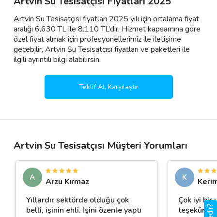
Artvin Su Tesisatçısı Fiyatları 2025
Artvin Su Tesisatçısı fiyatları 2025 yılı için ortalama fiyat
aralığı 6.630 TL ile 8.110 TL’dir. Hizmet kapsamına göre
özel fiyat almak için profesyonellerimiz ile iletişime
geçebilir, Artvin Su Tesisatçısı fiyatları ve paketleri ile
ilgili ayrıntılı bilgi alabilirsin.
Teklif Al, Karşılaştır
Artvin Su Tesisatçısı Müşteri Yorumları
A
K
Arzu Kırmaz
Keri
Yıllardır sektörde olduğu çok
Çok iyi bir 
belli, işinin ehli. İşini özenle yaptı
teşekürler