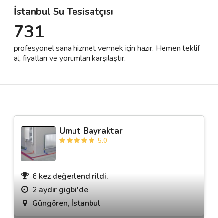
İstanbul Su Tesisatçısı
731
Destek
profesyonel sana hizmet vermek için hazır. Hemen teklif
İletişim
al, fiyatları ve yorumları karşılaştır.
Kariyer
Blog
Umut Bayraktar
5.0
6 kez değerlendirildi.
2 aydır gigbi'de
Güngören, İstanbul