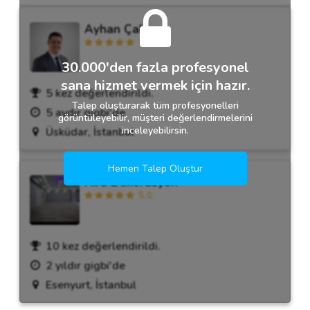
Ayhan Çakar
5.0
30.000'den fazla profesyonel
sana hizmet vermek için hazır.
5 kez değerlendirildi.
Talep oluşturarak tüm profesyonelleri
5 aydır gigbi'de
görüntüleyebilir, müşteri değerlendirmelerini
inceleyebilirsin.
Üsküdar, İstanbul
Hemen Talep Oluştur
Hira Dekorasyon
5.0
10 kez değerlendirildi.
2 yıldır gigbi'de
Esenyurt, İstanbul