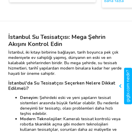
daha fazla
İstanbul Su Tesisatçısı: Mega Şehrin
Akışını Kontrol Edin
İstanbul, iki kıtayı birbirine bağlayan, tarih boyunca pek çok
medeniyete ev sahipliği yapmış, dünyanın en eski ve en
kalabalık şehirlerinden biridir. Bu mega şehirde, su tesisatı
hizmetleri, tarihî yapılardan modern binalara kadar her yerde
gigbi.com nedir?
hayati bir öneme sahiptir.
İstanbul'da Su Tesisatçısı Seçerken Nelere Dikkat
Edilmeli?
Deneyim:
Şehirdeki eski ve yeni yapıların tesisat
sistemleri arasında büyük farklar olabilir. Bu nedenle
deneyimli bir tesisatçı, olası problemleri daha hızlı
teşhis edebilir.
Modern Teknolojiler:
Kameralı tesisat kontrolü veya
robotla tıkanıklık açma gibi modern teknolojileri
kullanan tesisatçılar, sorunları daha az maliyetle ve