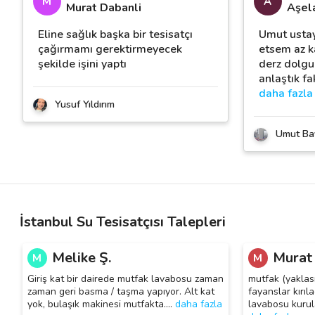
M
A
Murat Dabanli
Aşel
Eline sağlık başka bir tesisatçı
Umut ustay
çağırmamı gerektirmeyecek
etsem az ka
şekilde işini yaptı
derz dolgu
anlaştık fa
daha fazla
Yusuf Yıldırım
Umut Ba
İstanbul Su Tesisatçısı Talepleri
Melike Ş.
Murat
M
M
Giriş kat bir dairede mutfak lavabosu zaman
mutfak (yaklas
zaman geri basma / taşma yapıyor. Alt kat
fayanslar kırıl
yok, bulaşık makinesi mutfakta.
…
daha fazla
lavabosu kurula