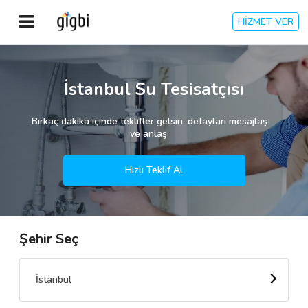
HİZMET VER
Anasayfa
İstanbul Su Tesisatçısı
Giriş Yap
Birkaç dakika içinde teklifler gelsin, detayları mesajlaş
ve anlaş.
Kayıt Ol
Hızlı Teklif Al
Kategoriler
Şehir Seç
🎈
Biz Kimiz?
🧐
Nasıl Çalışır?
İstanbul
🌟
Müşteri Değerlendirmeleri